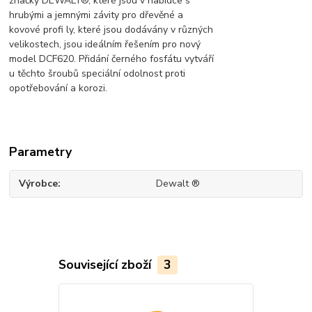
značky DEWALT®, které jsou v nabídce s
hrubými a jemnými závity pro dřevěné a
kovové profi ly, které jsou dodávány v různých
velikostech, jsou ideálním řešením pro nový
model DCF620. Přidání černého fosfátu vytváří
u těchto šroubů speciální odolnost proti
opotřebování a korozi.
Parametry
Výrobce
Dewalt ®
Související zboží
3