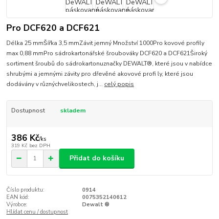
Pro DCF620 a DCF621
Délka 25 mmŠířka 3,5 mmZávit jemný Množství 1000Pro kovové profily
max 0,88 mmPro sádrokartonářské šroubováky DCF620 a DCF621Široký
sortiment šroubů do sádrokartonuznačky DEWALT®, které jsou v nabídce
shrubými a jemnými závity pro dřevěné akovové profi ly, které jsou
dodávány v různýchvelikostech, j...
celý popis
Dostupnost
skladem
386 Kč
/
ks
319 Kč
bez DPH
Přidat do košíku
Číslo produktu:
0914
EAN kód:
0075352140612
Výrobce:
Dewalt ®
Hlídat cenu / dostupnost