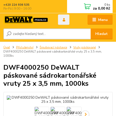
0
ks
+420 224 936 535
za
0,00 Kč
Po–Pá | 9:00 – 16:00
Menu
Hledat
Úvod
Příslušenství
Šroubovací nástavce
Vruty páskované
DWF4000250 DeWALT páskované sádrokartonářské vruty 25 x 3,5 mm,
1000ks
DWF4000250 DeWALT
páskované sádrokartonářské
vruty 25 x 3,5 mm, 1000ks