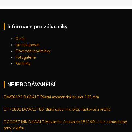
Informace pro zákazníky
O nás
Jak nakupovat
Obchodní podmínky
Fotogalerie
Kontakty
NEJPRODÁVANĚJŠÍ
DWE6423 DeWALT Pěstní excentrická bruska 125 mm
DT71501 DeWALT 56-dílná sada mix, bitů, nástavců a vrtáků
DCGG571NK DeWALT Mazací lis / maznice 18 V XR Li-Ion samostatný
stroj v kufru