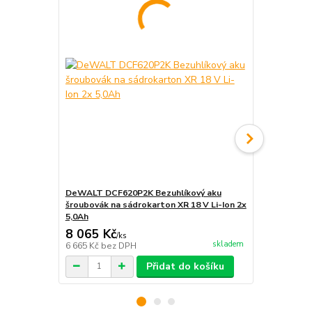
DeWALT DCF620P2K Bezuhlíkový aku
DeWALT - D
šroubovák na sádrokarton XR 18 V Li-Ion 2x
DCF621D2 Z
5,0Ah
vruty
8 065 Kč
1 956 Kč
/
ks
skladem
6 665 Kč
bez DPH
1 617 Kč
bez
Přidat do košíku