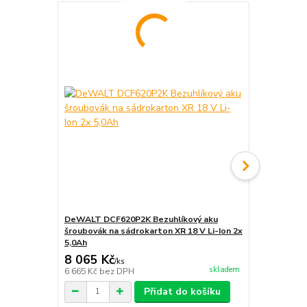
DeWALT DCF620P2K Bezuhlíkový aku
DeWALT - D
šroubovák na sádrokarton XR 18 V Li-Ion 2x
DCF621D2 Z
5,0Ah
vruty
8 065 Kč
1 956 Kč
/
ks
skladem
6 665 Kč
bez DPH
1 617 Kč
bez
Přidat do košíku