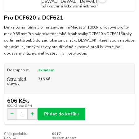
Pro DCF620 a DCF621
Délka 55 mmŠířka 3,5 mmZávit jemnýMnožství 1000Pro kovové profily
max 0,88 mmPro sádrokartonářské šroubováky DCF620 a DCF621Široký
sortiment šroubů do sádrokartonuznačky DEWALT®, které jsou v nabídce
shrubými a jemnými závity pro dřevěné akovové profi ly, které jsou
dodávány v různýchvelikostech, js...
celý popis
Dostupnost
skladem
Cena před
715 Kč
slevou
606 Kč
/
ks
501 Kč
bez DPH
Přidat do košíku
Číslo produktu:
0917
EAN kód:
75352140667