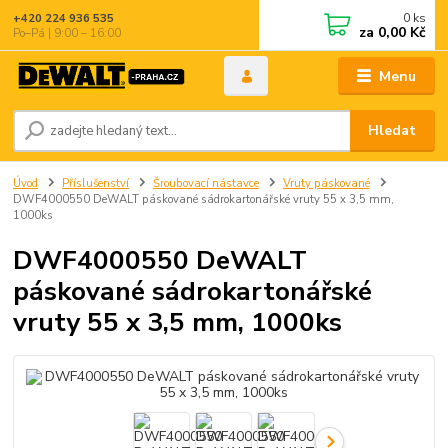
0
ks
+420 224 936 535
za
0,00 Kč
Po–Pá | 9:00 – 16:00
Menu
Hledat
Úvod
Příslušenství
Šroubovací nástavce
Vruty páskované
DWF4000550 DeWALT páskované sádrokartonářské vruty 55 x 3,5 mm,
1000ks
DWF4000550 DeWALT
páskované sádrokartonářské
vruty 55 x 3,5 mm, 1000ks