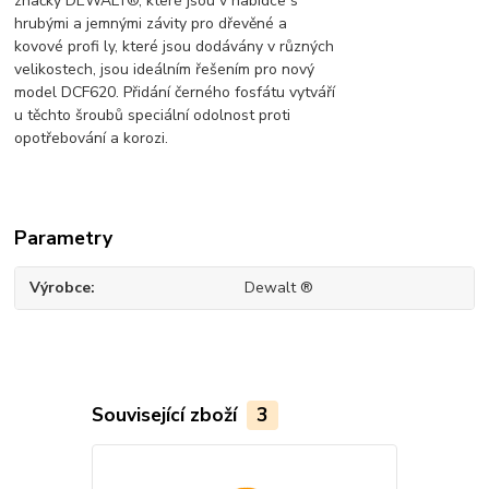
značky DEWALT®, které jsou v nabídce s
hrubými a jemnými závity pro dřevěné a
kovové profi ly, které jsou dodávány v různých
velikostech, jsou ideálním řešením pro nový
model DCF620. Přidání černého fosfátu vytváří
u těchto šroubů speciální odolnost proti
opotřebování a korozi.
Parametry
Výrobce
Dewalt ®
Související zboží
3