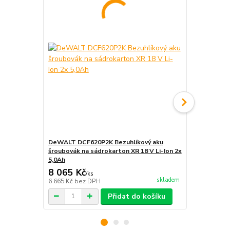
DeWALT DCF620P2K Bezuhlíkový aku
DeWALT - D
šroubovák na sádrokarton XR 18 V Li-Ion 2x
DCF621D2 Z
5,0Ah
vruty
8 065 Kč
1 956 Kč
/
ks
skladem
6 665 Kč
bez DPH
1 617 Kč
bez
Přidat do košíku