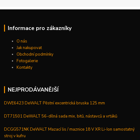
Informace pro zákazníky
O nás
Jak nakupovat
Obchodní podmínky
Fotogalerie
Kontakty
NEJPRODÁVANĚJŠÍ
DWE6423 DeWALT Pěstní excentrická bruska 125 mm
DT71501 DeWALT 56-dílná sada mix, bitů, nástavců a vrtáků
DCGG571NK DeWALT Mazací lis / maznice 18 V XR Li-Ion samostatný
stroj v kufru