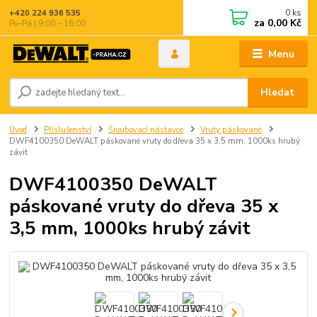
0
ks
+420 224 936 535
za
0,00 Kč
Po–Pá | 9:00 – 16:00
Menu
Hledat
Úvod
Příslušenství
Šroubovací nástavce
Vruty páskované
DWF4100350 DeWALT páskované vruty do dřeva 35 x 3,5 mm, 1000ks hrubý
závit
DWF4100350 DeWALT
páskované vruty do dřeva 35 x
3,5 mm, 1000ks hrubý závit