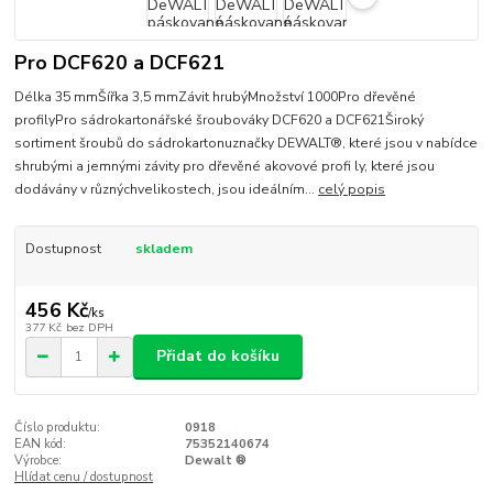
Pro DCF620 a DCF621
Délka 35 mmŠířka 3,5 mmZávit hrubýMnožství 1000Pro dřevěné
profilyPro sádrokartonářské šroubováky DCF620 a DCF621Široký
sortiment šroubů do sádrokartonuznačky DEWALT®, které jsou v nabídce
shrubými a jemnými závity pro dřevěné akovové profi ly, které jsou
dodávány v různýchvelikostech, jsou ideálním...
celý popis
Dostupnost
skladem
456 Kč
/
ks
377 Kč
bez DPH
Přidat do košíku
Číslo produktu:
0918
EAN kód:
75352140674
Výrobce:
Dewalt ®
Hlídat cenu / dostupnost