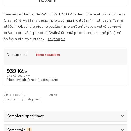
Teasařské kladivo DeWALT DWHT51064 Jednodílná ocelová konstrukce.
Gravitačně vyvážený design pro optimální rozložení hmotnosti a řízené
otáčení. Obsahuje přesné vyvážení pro snížení únavy a velké gumové
držadlo pro větší pohodlí. Oválná úderná plocha pro snadné přibíjení
špičky a efektivní stahov...
celý popis
Dostupnost
Není skladem
939 Kč
/
ks
776 Kč
bez DPH
Momentálně není k dispozici
Číslo produktu:
2925
Hlídat cenu / dostupnost
Kompletní specifikace
Komentáře
1