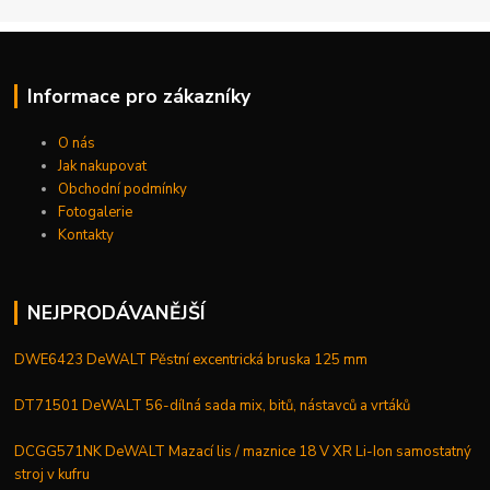
Informace pro zákazníky
O nás
Jak nakupovat
Obchodní podmínky
Fotogalerie
Kontakty
NEJPRODÁVANĚJŠÍ
DWE6423 DeWALT Pěstní excentrická bruska 125 mm
DT71501 DeWALT 56-dílná sada mix, bitů, nástavců a vrtáků
DCGG571NK DeWALT Mazací lis / maznice 18 V XR Li-Ion samostatný
stroj v kufru