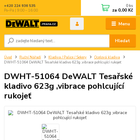
0
ks
+420 224 936 535
za
0,00 Kč
Po–Pá | 9:00 – 16:00
Menu
Hledat
Úvod
Ruční Nářadí
Kladiva / Palice / Sekery
Ocelová kladiva
DWHT-51064 DeWALT Tesařské kladivo 623g ,vibrace pohlcující rukojeť
DWHT-51064 DeWALT Tesařské
kladivo 623g ,vibrace pohlcující
rukojeť