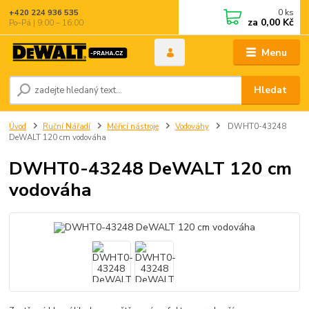
0
ks
+420 224 936 535
za
0,00 Kč
Po–Pá | 9:00 – 16:00
Menu
Hledat
Úvod
Ruční Nářadí
Měřicí nástroje
Vodováhy
DWHT0-43248
DeWALT 120 cm vodováha
DWHT0-43248 DeWALT 120 cm
vodováha