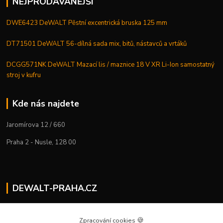
NEJPRODÁVANĚJŠÍ
DWE6423 DeWALT Pěstní excentrická bruska 125 mm
DT71501 DeWALT 56-dílná sada mix, bitů, nástavců a vrtáků
DCGG571NK DeWALT Mazací lis / maznice 18 V XR Li-Ion samostatný
stroj v kufru
Kde nás najdete
Jaromírova 12 / 660
Praha 2 - Nusle, 128 00
DEWALT-PRAHA.CZ
Kostelecký M.
+420 224 936 535
🍪
Zpracování cookies