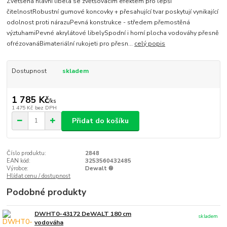
Zvetšená hlavní libela se zvětšovacím efektem pro lepší
čitelnostRobustní gumové koncovky + přesahující tvar poskytují vynikající
odolnost proti nárazuPevná konstrukce - středem přemostěná
výztuhamiPevné akrylátové libelySpodní i horní plocha vodováhy přesně
ofrézovanáBimateriální rukojeti pro přesn...
celý popis
Dostupnost
skladem
1 785 Kč
/
ks
1 475 Kč
bez DPH
Přidat do košíku
Číslo produktu:
2848
EAN kód:
3253560432485
Výrobce:
Dewalt ®
Hlídat cenu / dostupnost
Podobné produkty
DWHT0-43172 DeWALT 180 cm
skladem
vodováha