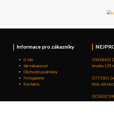
Informace pro zákazníky
NEJPR
O nás
DWE6423 De
Jak nakupovat
bruska 125
Obchodní podmínky
Fotogalerie
DT71501 De
Kontakty
bitů, nástav
DCGG571NK 
maznice 18 V
v kufru