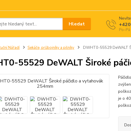
Nevíte
Hledat
+420
Po–Pá 
uční Nářadí
Sekáče, průbojníky a pilníky
DWHT0-55529 DeWALT Širo
T0-55529 DeWALT Široké páči
Páčidl
zvýšen
poškoz
je o 4
poškoze
Dos