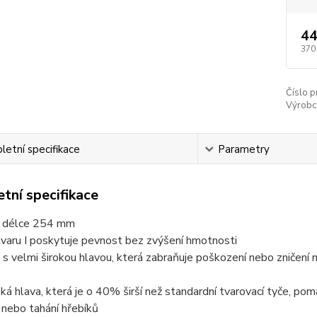
44
370
Číslo p
Výrobc
etní specifikace
Parametry
tní specifikace
o délce 254 mm
varu I poskytuje pevnost bez zvýšení hmotnosti
s velmi širokou hlavou, která zabraňuje poškození nebo zničení m
oká hlava, která je o 40% širší než standardní tvarovací tyče, po
 nebo tahání hřebíků