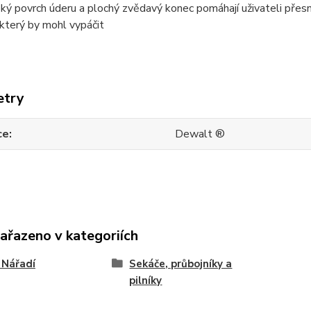
oký povrch úderu a plochý zvědavý konec pomáhají uživateli přesn
 který by mohl vypáčit
etry
ce
Dewalt ®
zařazeno v kategoriích
 Nářadí
Sekáče, průbojníky a
pilníky