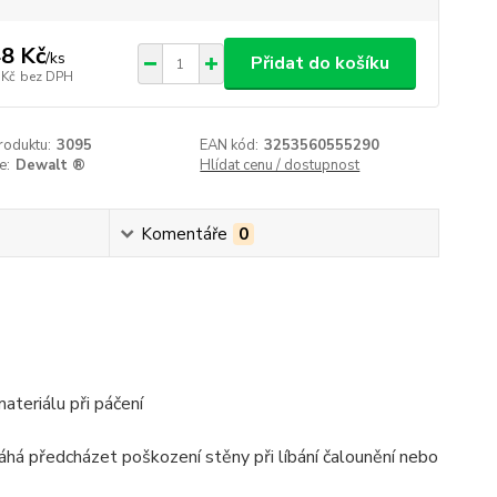
8 Kč
/
ks
Přidat do košíku
 Kč
bez DPH
roduktu:
3095
EAN kód:
3253560555290
e:
Dewalt ®
Hlídat cenu / dostupnost
Komentáře
0
ateriálu při páčení
máhá předcházet poškození stěny při líbání čalounění nebo