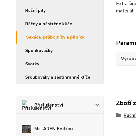
Extra šir
Ruční pily
materiál,
Ráčny a nástrčné klíče
Sekáče, průbojníky a pilníky
Param
Sponkovačky
Výrob
Svorky
Šroubováky a šestihranné klíče
Zboží 
Příslušenství
Ruční
McLAREN Edition