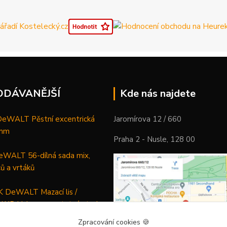
ODÁVANĚJŠÍ
Kde nás najdete
WALT Pěstní excentrická
Jaromírova 12 / 660
 mm
Praha 2 - Nusle, 128 00
WALT 56-dílná sada mix,
ců a vrtáků
DeWALT Mazací lis /
 XR Li-Ion samostatný stroj
Zpracování cookies
🍪