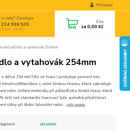
Přihlášení
 si rady? Zavolejte.
0
ks
 224 936 535
za
0,00 Kč
| 9:00 – 16:00
ké páčidlo a vytahovák 254mm
dlo a vytahovák 254mm
o o délce 254 mmTělo ve tvaru I poskytuje pevnost bez
í hmotnostiNavrženo s velmi širokou hlavou, která zabraňuje
ení nebo zničení materiálu při páčeníExtra široká hlava, která
0% širší než standardní tvarovací tyče, pomáhá předcházet
ní stěny při líbání čalounění nebo...
celý popis
tupnost
skladem