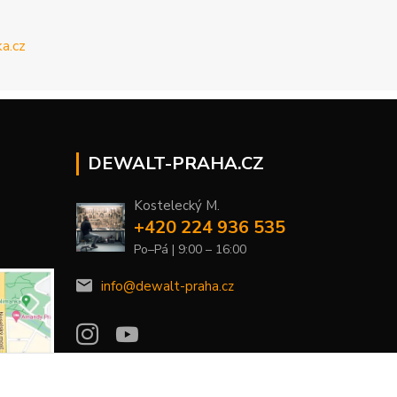
DEWALT-PRAHA.CZ
Kostelecký M.
+420 224 936 535
Po–Pá | 9:00 – 16:00
info@dewalt-praha.cz