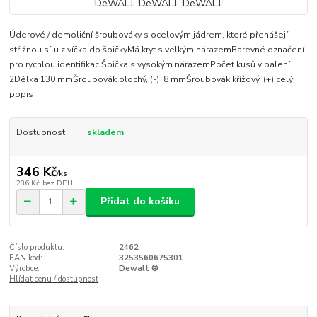
Úderové / demoliční šroubováky s ocelovým jádrem, které přenášejí
střižnou sílu z víčka do špičkyMá kryt s velkým nárazemBarevné označení
pro rychlou identifikaciŠpička s vysokým nárazemPočet kusů v balení
2Délka 130 mmŠroubovák plochý, (-) 8 mmŠroubovák křížový, (+)
celý
popis
Dostupnost
skladem
346 Kč
/
ks
286 Kč
bez DPH
Přidat do košíku
Číslo produktu:
2462
EAN kód:
3253560675301
Výrobce:
Dewalt ®
Hlídat cenu / dostupnost