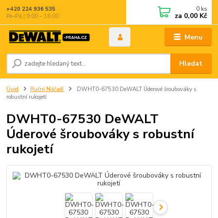
0
ks
+420 224 936 535
za
0,00 Kč
Po–Pá | 9:00 – 16:00
Menu
Hledat
Úvod
Ruční Nářadí
DWHT0-67530 DeWALT Úderové šroubováky s
robustní rukojetí
DWHT0-67530 DeWALT
Úderové šroubováky s robustní
rukojetí