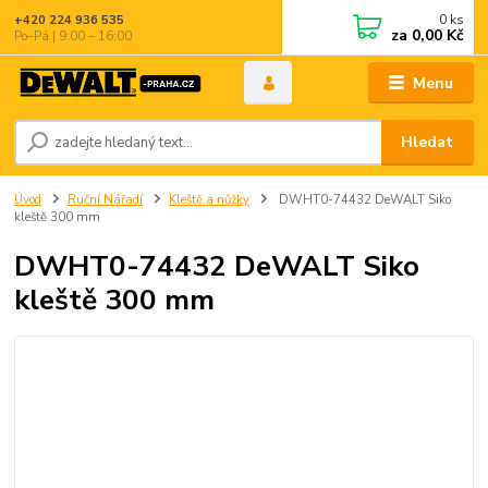
0
ks
+420 224 936 535
za
0,00 Kč
Po–Pá | 9:00 – 16:00
Menu
Hledat
Úvod
Ruční Nářadí
Kleště a nůžky
DWHT0-74432 DeWALT Siko
kleště 300 mm
DWHT0-74432 DeWALT Siko
kleště 300 mm