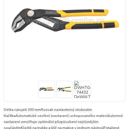
Délka rukojetí 300 mmRozsah nastavitelný stisknutím
tlačítkaAutomatické sevření (nastavení) uchopovaného materiáluJemné
nastavení umožňuje optimální přizpůsobení nejrůznějším
součástímKleště na trubky a klíč na matice v jednom nástrojiPotažené