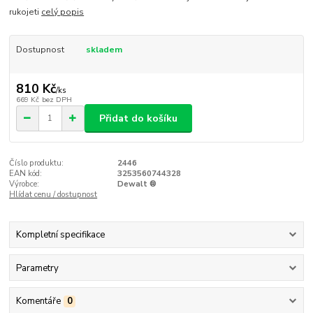
rukojeti
celý popis
Dostupnost
skladem
810 Kč
/
ks
669 Kč
bez DPH
Přidat do košíku
Číslo produktu:
2446
EAN kód:
3253560744328
Výrobce:
Dewalt ®
Hlídat cenu / dostupnost
Kompletní specifikace
Parametry
Komentáře
0