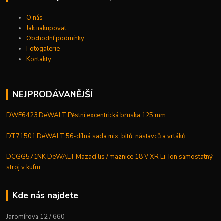
O nás
Jak nakupovat
Obchodní podmínky
Fotogalerie
Kontakty
NEJPRODÁVANĚJŠÍ
DWE6423 DeWALT Pěstní excentrická bruska 125 mm
DT71501 DeWALT 56-dílná sada mix, bitů, nástavců a vrtáků
DCGG571NK DeWALT Mazací lis / maznice 18 V XR Li-Ion samostatný
stroj v kufru
Kde nás najdete
Jaromírova 12 / 660