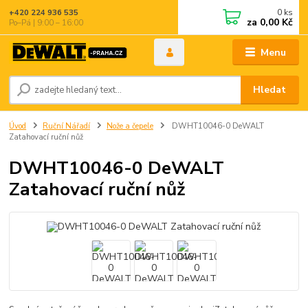
0
ks
+420 224 936 535
za
0,00 Kč
Po–Pá | 9:00 – 16:00
Menu
Hledat
Úvod
Ruční Nářadí
Nože a čepele
DWHT10046-0 DeWALT
Zatahovací ruční nůž
DWHT10046-0 DeWALT
Zatahovací ruční nůž