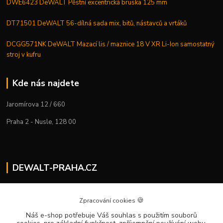
DWE6423 DeWALT Pěstní excentrická bruska 125 mm
DT71501 DeWALT 56-dílná sada mix, bitů, nástavců a vrtáků
DCGG571NK DeWALT Mazací lis / maznice 18 V XR Li-Ion samostatný
stroj v kufru
Kde nás najdete
Jaromírova 12 / 660
Praha 2 - Nusle, 128 00
DEWALT-PRAHA.CZ
Kostelecký M.
+420 224 936 535
🍪
Zpracování cookies
Po–Pá | 9:00 – 16:00
Náš e-shop potřebuje Váš souhlas
s použitím souborů