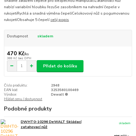
Snadné zatažení čepele pro bezpečnou manipulaciZatahovací nůž
nabízí variabilní hloubku řezuSe zasobníkem na nahradní čepele v
rukojetiRychlá a snadná výměna čepelíCelokovový nůž s pogumovanou
rukojetíObsahuje 5 čepelí
celý popis
Dostupnost
skladem
470 Kč
/
ks
388 Kč
bez DPH
Přidat do košíku
Číslo produktu:
2948
EAN kód:
3253560100469
Výrobce:
Dewalt ®
Hlídat cenu / dostupnost
Podobné produkty
DWHT0-10296 DeWALT Skládací
skladem
zatahovací nůž