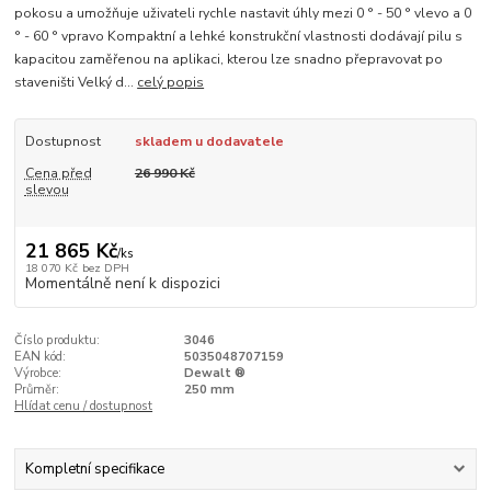
pokosu a umožňuje uživateli rychle nastavit úhly mezi 0 ° - 50 ° vlevo a 0
° - 60 ° vpravo Kompaktní a lehké konstrukční vlastnosti dodávají pilu s
kapacitou zaměřenou na aplikaci, kterou lze snadno přepravovat po
staveništi Velký d...
celý popis
Dostupnost
skladem u dodavatele
Cena před
26 990 Kč
slevou
21 865 Kč
/
ks
18 070 Kč
bez DPH
Momentálně není k dispozici
Číslo produktu:
3046
EAN kód:
5035048707159
Výrobce:
Dewalt ®
Průměr:
250 mm
Hlídat cenu / dostupnost
Kompletní specifikace