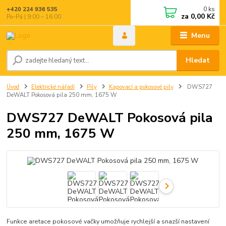
0
ks
+420 224 936 535
za
0,00 Kč
Po–Pá | 9:00 – 16:00
Menu
Hledat
Úvod
Elektrické nářadí
Pily
Kapovací a pokosové pily
DWS727
DeWALT Pokosová pila 250 mm, 1675 W
DWS727 DeWALT Pokosová pila
250 mm, 1675 W
Funkce aretace pokosové vačky umožňuje rychlejší a snazší nastavení