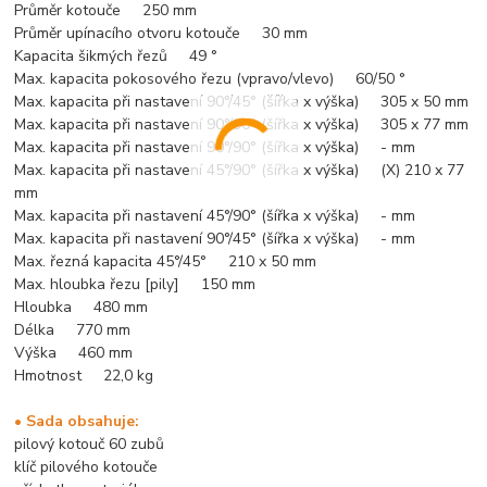
Průměr kotouče 250 mm
Průměr upínacího otvoru kotouče 30 mm
Kapacita šikmých řezů 49 °
Max. kapacita pokosového řezu (vpravo/vlevo) 60/50 °
Max. kapacita při nastavení 90°/45° (šířka x výška) 305 x 50 mm
Max. kapacita při nastavení 90°/90° (šířka x výška) 305 x 77 mm
Max. kapacita při nastavení 90°/90° (šířka x výška) - mm
Max. kapacita při nastavení 45°/90° (šířka x výška) (X) 210 x 77
mm
Max. kapacita při nastavení 45°/90° (šířka x výška) - mm
Max. kapacita při nastavení 90°/45° (šířka x výška) - mm
Max. řezná kapacita 45°/45° 210 x 50 mm
Max. hloubka řezu [pily] 150 mm
Hloubka 480 mm
Délka 770 mm
Výška 460 mm
Hmotnost 22,0 kg
• Sada obsahuje:
pilový kotouč 60 zubů
klíč pilového kotouče