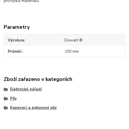
příchytka materiálu
Parametry
Výrobce
Dewalt ®
Průměr
250 mm
Zboží zařazeno v kategoriích
Elektrické nářadí
Pily
Kapovací a pokosové pily