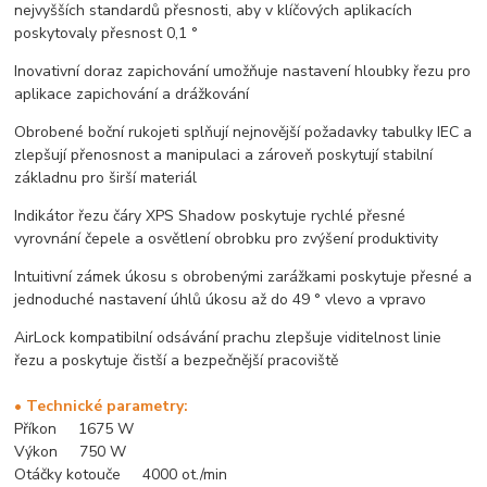
nejvyšších standardů přesnosti, aby v klíčových aplikacích
poskytovaly přesnost 0,1 °
Inovativní doraz zapichování umožňuje nastavení hloubky řezu pro
aplikace zapichování a drážkování
Obrobené boční rukojeti splňují nejnovější požadavky tabulky IEC a
zlepšují přenosnost a manipulaci a zároveň poskytují stabilní
základnu pro širší materiál
Indikátor řezu čáry XPS Shadow poskytuje rychlé přesné
vyrovnání čepele a osvětlení obrobku pro zvýšení produktivity
Intuitivní zámek úkosu s obrobenými zarážkami poskytuje přesné a
jednoduché nastavení úhlů úkosu až do 49 ° vlevo a vpravo
AirLock kompatibilní odsávání prachu zlepšuje viditelnost linie
řezu a poskytuje čistší a bezpečnější pracoviště
• Technické parametry:
Příkon 1675 W
Výkon 750 W
Otáčky kotouče 4000 ot./min