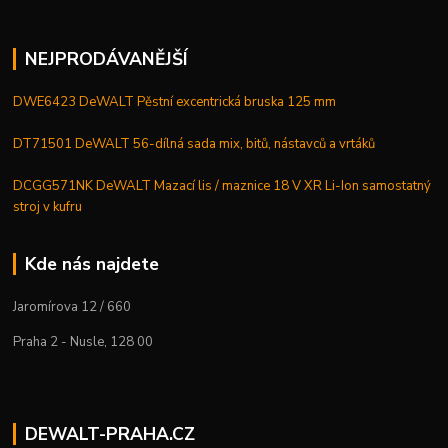
NEJPRODÁVANĚJŠÍ
DWE6423 DeWALT Pěstní excentrická bruska 125 mm
DT71501 DeWALT 56-dílná sada mix, bitů, nástavců a vrtáků
DCGG571NK DeWALT Mazací lis / maznice 18 V XR Li-Ion samostatný
stroj v kufru
Kde nás najdete
Jaromírova 12 / 660
Praha 2 - Nusle, 128 00
DEWALT-PRAHA.CZ