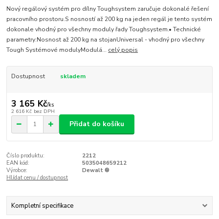
Nový regálový systém pro dílny Toughsystem zaručuje dokonalé řešení
pracovního prostoru.S nosností až 200 kg na jeden regál je tento systém
dokonale vhodný pro všechny moduly řady Toughsystem.• Technické
parametry:Nosnost až 200 kg na stojanUniversal - vhodný pro všechny
Tough Systémové modulyModulá...
celý popis
Dostupnost
skladem
3 165 Kč
/
ks
2 616 Kč
bez DPH
Přidat do košíku
Číslo produktu:
2212
EAN kód:
5035048659212
Výrobce:
Dewalt ®
Hlídat cenu / dostupnost
Kompletní specifikace