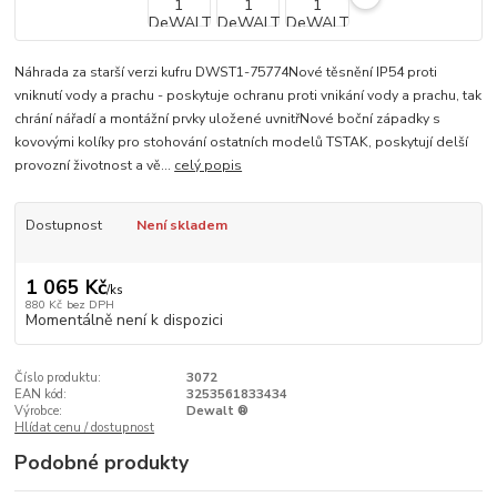
Náhrada za starší verzi kufru DWST1-75774Nové těsnění IP54 proti
vniknutí vody a prachu - poskytuje ochranu proti vnikání vody a prachu, tak
chrání nářadí a montážní prvky uložené uvnitřNové boční západky s
kovovými kolíky pro stohování ostatních modelů TSTAK, poskytují delší
provozní životnost a vě...
celý popis
Dostupnost
Není skladem
1 065 Kč
/
ks
880 Kč
bez DPH
Momentálně není k dispozici
Číslo produktu:
3072
EAN kód:
3253561833434
Výrobce:
Dewalt ®
Hlídat cenu / dostupnost
Podobné produkty