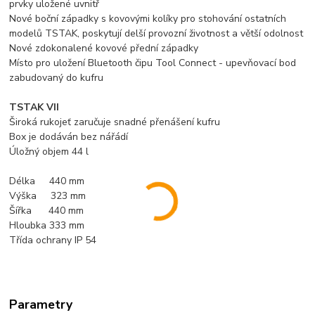
prvky uložené uvnitř
Nové boční západky s kovovými kolíky pro stohování ostatních
modelů TSTAK, poskytují delší provozní životnost a větší odolnost
Nové zdokonalené kovové přední západky
Místo pro uložení Bluetooth čipu Tool Connect - upevňovací bod
zabudovaný do kufru
TSTAK VII
Široká rukojeť zaručuje snadné přenášení kufru
Box je dodáván bez nářádí
Úložný objem 44 l
Délka 440 mm
Výška 323 mm
Šířka 440 mm
Hloubka 333 mm
Třída ochrany IP 54
Parametry