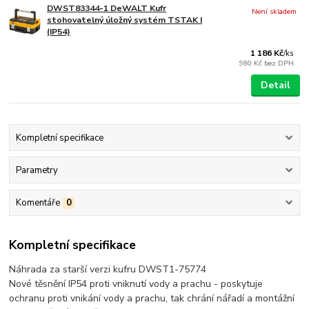
DWST83344-1 DeWALT Kufr
Není skladem
stohovatelný úložný systém TSTAK I
(IP54)
1 186 Kč
/
ks
980 Kč
bez DPH
Detail
Kompletní specifikace
Parametry
Komentáře
0
Kompletní specifikace
Náhrada za starší verzi kufru DWST1-75774
Nové těsnění IP54 proti vniknutí vody a prachu - poskytuje
ochranu proti vnikání vody a prachu, tak chrání nářadí a montážní