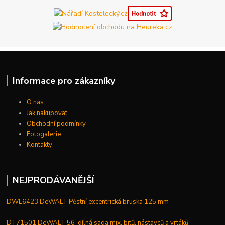
Informace pro zákazníky
O nás
Jak nakupovat
Obchodní podmínky
Fotogalerie
Kontakty
NEJPRODÁVANĚJŠÍ
DWE6423 DeWALT Pěstní excentrická bruska 125 mm
DT71501 DeWALT 56-dílná sada mix, bitů, nástavců a vrtáků