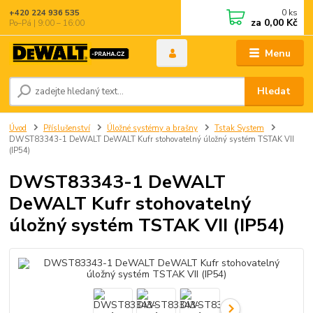
0
ks
+420 224 936 535
za
0,00 Kč
Po–Pá | 9:00 – 16:00
Menu
Hledat
Úvod
Příslušenství
Úložné systémy a brašny
Tstak System
DWST83343-1 DeWALT DeWALT Kufr stohovatelný úložný systém TSTAK VII
(IP54)
DWST83343-1 DeWALT
DeWALT Kufr stohovatelný
úložný systém TSTAK VII (IP54)