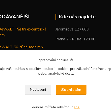
ODÁVANĚJŠÍ
Kde nás najdete
WALT Pěstní excentrická
Jaromírova 12 / 660
 mm
Praha 2 - Nusle, 128 00
WALT 56-dílná sada mix,
ců a vrtáků
Zpracování cookies
🍪
DeWALT Mazací lis /
uje Váš souhlas
s použitím souborů cookies, pro základní funkčnost, zp
 XR Li-Ion samostatný stroj
webu, analytické účely.
Souhlasím
Nastavení
Souhlas můžete odmítnout
zde
.