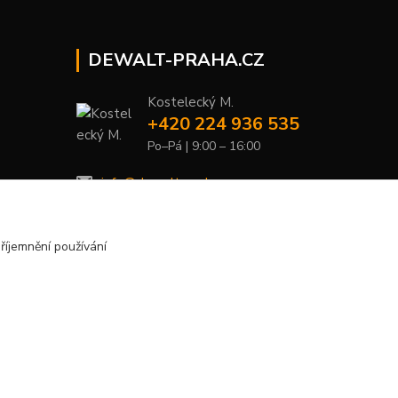
DEWALT-PRAHA.CZ
Kostelecký M.
+420 224 936 535
Po–Pá | 9:00 – 16:00
info@dewalt-praha.cz
říjemnění používání