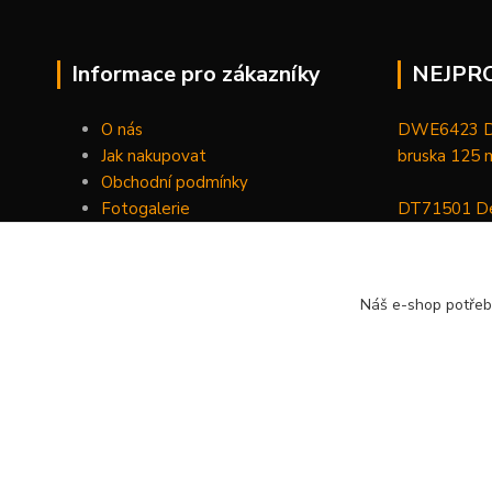
Informace pro zákazníky
NEJPR
O nás
DWE6423 De
Jak nakupovat
bruska 125
Obchodní podmínky
Fotogalerie
DT71501 De
Kontakty
bitů, nástav
DCGG571NK 
Náš e-shop potřeb
maznice 18 V
v kufru