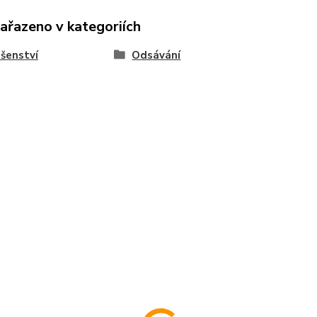
zařazeno v kategoriích
ušenství
Odsávání