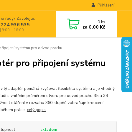
Přihlášení
 si rady? Zavolejte.
0
ks
 224 936 535
za
0,00 Kč
| 9:00 – 16:00
ipojení systému pro odvod prachu
r pro připojení systému
vitý adaptér pomáhá zvyšovat flexibilitu systému a je vhodný
řadí s vnitřním průměrem otvoru pro odvod prachu 35 a 38
nost otáčení v rozsahu 360 stupňů zabraňuje kroucení
 během práce.
celý popis
tupnost
skladem