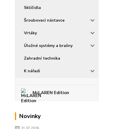
Sklíčidla
Šroubovací nástavce
Vrtáky
Úložné systémy a brašny
Zahradní technika
K nářadí
McLAREN Edition
Novinky
31.07.2026