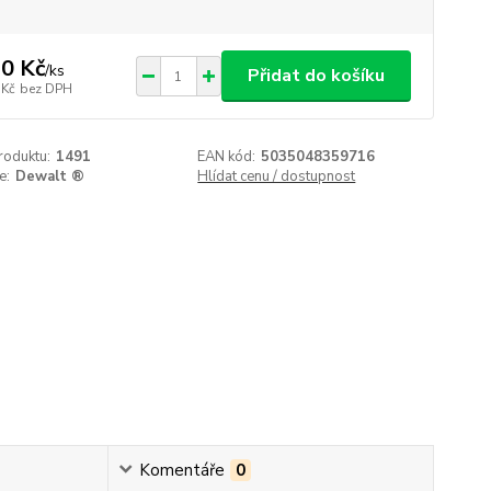
0 Kč
/
ks
Přidat do košíku
 Kč
bez DPH
roduktu:
1491
EAN kód:
5035048359716
e:
Dewalt ®
Hlídat cenu / dostupnost
Komentáře
0