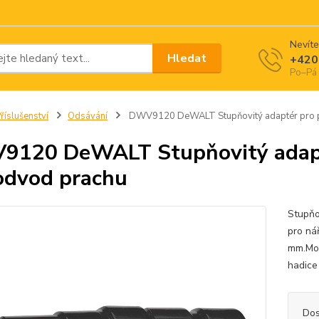
Nevíte
Hledat
+420
Po–Pá 
říslušenství
Odsávání
DWV9120 DeWALT Stupňovitý adaptér pro př
120 DeWALT Stupňovitý adapté
odvod prachu
Stupňo
pro ná
mm.Mož
hadice
Dos