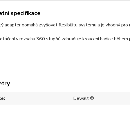
tní specifikace
ý adaptér pomáhá zvyšovat flexibilitu systému a je vhodný pro
otáčení v rozsahu 360 stupňů zabraňuje kroucení hadice během 
etry
ce
Dewalt ®