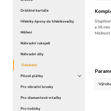
Komple
Drátěné kartáče
Stupňovit
Hřebíky /spony do hřebíkovačky
a 38 mm.
Měření
Možnost 
Náhradní rukojeťi
Náhradní díly
Odsávání
Param
Pilové plátky
Výrob
Pro vibrační brusky
Pro diamantové vrtačky
Pro hoblíky