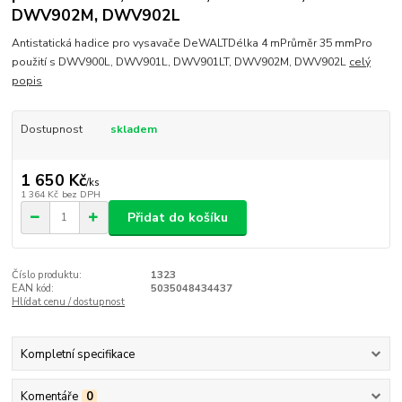
DWV902M, DWV902L
Antistatická hadice pro vysavače DeWALTDélka 4 mPrůměr 35 mmPro
použití s DWV900L, DWV901L, DWV901LT, DWV902M, DWV902L
celý
popis
Dostupnost
skladem
1 650 Kč
/
ks
1 364 Kč
bez DPH
Přidat do košíku
Číslo produktu:
1323
EAN kód:
5035048434437
Hlídat cenu / dostupnost
Kompletní specifikace
Komentáře
0