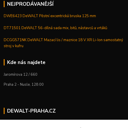
NEJPRODÁVANĚJŠÍ
DWE6423 DeWALT Pěstní excentrická bruska 125 mm
DT71501 DeWALT 56-dílná sada mix, bitů, nástavců a vrtáků
DCGG571NK DeWALT Mazací lis / maznice 18 V XR Li-Ion samostatný
stroj v kufru
Kde nás najdete
Jaromírova 12 / 660
Praha 2 - Nusle, 128 00
DEWALT-PRAHA.CZ
Kostelecký M.