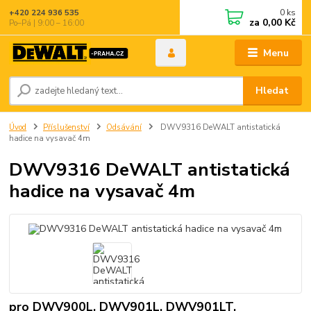
0
ks
+420 224 936 535
za
0,00 Kč
Po–Pá | 9:00 – 16:00
Menu
Hledat
Úvod
Příslušenství
Odsávání
DWV9316 DeWALT antistatická
hadice na vysavač 4m
DWV9316 DeWALT antistatická
hadice na vysavač 4m
pro DWV900L, DWV901L, DWV901LT,