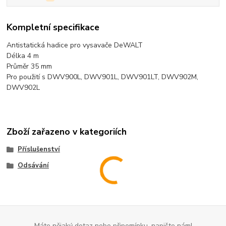
Kompletní specifikace
Antistatická hadice pro vysavače DeWALT
Délka 4 m
Průměr 35 mm
Pro použití s DWV900L, DWV901L, DWV901LT, DWV902M,
DWV902L
Zboží zařazeno v kategoriích
Příslušenství
Odsávání
Máte nějaký dotaz nebo připomínku, napište nám!