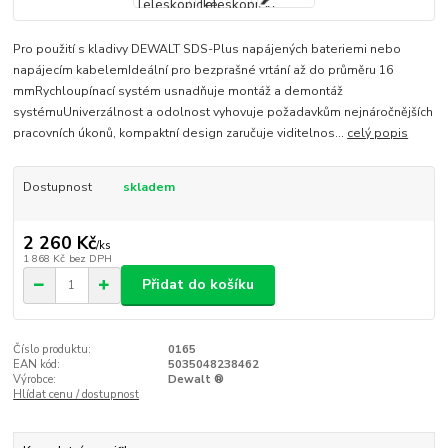
Pro použití s kladivy DEWALT SDS-Plus napájených bateriemi nebo
napájecím kabelemIdeální pro bezprašné vrtání až do průměru 16
mmRychloupínací systém usnadňuje montáž a demontáž
systémuUniverzálnost a odolnost vyhovuje požadavkům nejnáročnějších
pracovních úkonů, kompaktní design zaručuje viditelnos...
celý popis
Dostupnost
skladem
2 260 Kč
/
ks
1 868 Kč
bez DPH
Přidat do košíku
Číslo produktu:
0165
EAN kód:
5035048238462
Výrobce:
Dewalt ®
Hlídat cenu / dostupnost