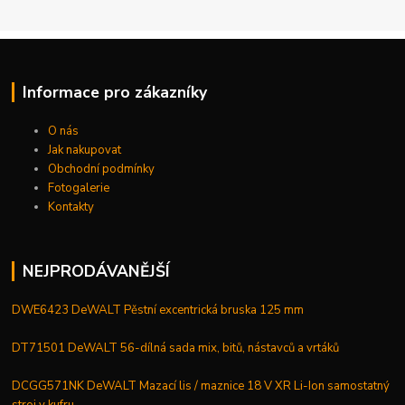
Informace pro zákazníky
O nás
Jak nakupovat
Obchodní podmínky
Fotogalerie
Kontakty
NEJPRODÁVANĚJŠÍ
DWE6423 DeWALT Pěstní excentrická bruska 125 mm
DT71501 DeWALT 56-dílná sada mix, bitů, nástavců a vrtáků
DCGG571NK DeWALT Mazací lis / maznice 18 V XR Li-Ion samostatný
stroj v kufru