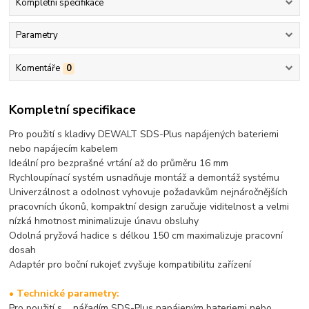
Kompletní specifikace
Parametry
Komentáře
0
Kompletní specifikace
Pro použití s kladivy DEWALT SDS-Plus napájených bateriemi
nebo napájecím kabelem
Ideální pro bezprašné vrtání až do průměru 16 mm
Rychloupínací systém usnadňuje montáž a demontáž systému
Univerzálnost a odolnost vyhovuje požadavkům nejnáročnějších
pracovních úkonů, kompaktní design zaručuje viditelnost a velmi
nízká hmotnost minimalizuje únavu obsluhy
Odolná pryžová hadice s délkou 150 cm maximalizuje pracovní
dosah
Adaptér pro boční rukojeť zvyšuje kompatibilitu zařízení
• Technické parametry:
Pro použití s nářadím SDS-Plus napájeným bateriemi nebo