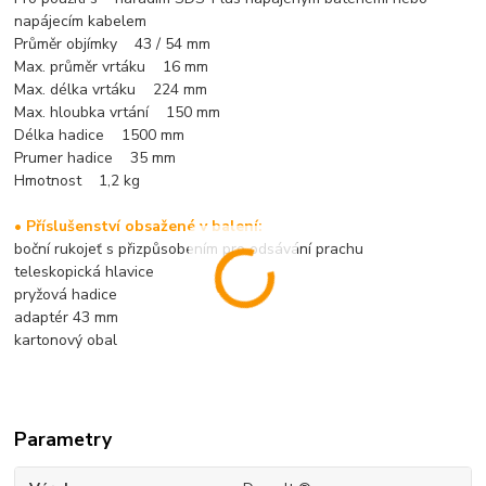
napájecím kabelem
Průměr objímky 43 / 54 mm
Max. průměr vrtáku 16 mm
Max. délka vrtáku 224 mm
Max. hloubka vrtání 150 mm
Délka hadice 1500 mm
Prumer hadice 35 mm
Hmotnost 1,2 kg
• Příslušenství obsažené v balení:
boční rukojeť s přizpůsobením pro odsávání prachu
teleskopická hlavice
pryžová hadice
adaptér 43 mm
kartonový obal
Parametry