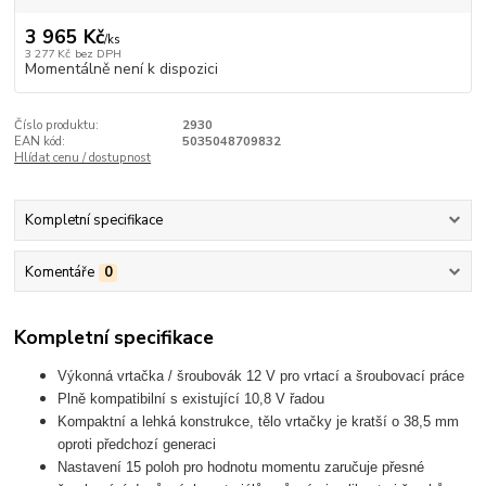
3 965 Kč
/
ks
3 277 Kč
bez DPH
Momentálně není k dispozici
Číslo produktu:
2930
EAN kód:
5035048709832
Hlídat cenu / dostupnost
Kompletní specifikace
Komentáře
0
Kompletní specifikace
Výkonná vrtačka / šroubovák 12 V pro vrtací a šroubovací práce
Plně kompatibilní s existující 10,8 V řadou
Kompaktní a lehká konstrukce, tělo vrtačky je kratší o 38,5 mm
oproti předchozí generaci
Nastavení 15 poloh pro hodnotu momentu zaručuje přesné