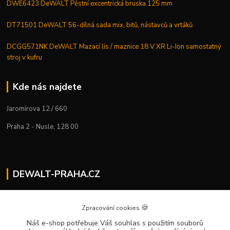
DWE6423 DeWALT Pěstní excentrická bruska 125 mm
DT71501 DeWALT 56-dílná sada mix, bitů, nástavců a vrtáků
DCGG571NK DeWALT Mazací lis / maznice 18 V XR Li-Ion samostatný
stroj v kufru
Kde nás najdete
Jaromírova 12 / 660
Praha 2 - Nusle, 128 00
DEWALT-PRAHA.CZ
Kostelecký M.
+420 224 936 535
🍪
Zpracování cookies
Po–Pá | 9:00 – 16:00
Náš e-shop potřebuje Váš souhlas
s použitím souborů