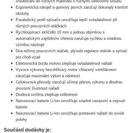
šroubování do různých materiálů s různými velikostmi šroubů
Ergonomická rukojeť a gumový povrch zaručují dokonalý komfort
obsluhy
Parabolický profil spínače umožňuje lepší ovladatelnost při
různých provozních otáčkách
Rychloupínací sklíčidlo 10 mm s jednou objímkou s
automatickým zajištěním vřetena zaručuje rychlou a snadnou
výměnu nástroje
Dva režimy provozních otáček, plynulá regulace otáček a spínač
pro chod vzad
Elektronická brzda motoru zlepšuje ovladatelnost nářadí
Vysoce výkonný bezuhlíkový motor chlazený ventilátorem
zaručuje maximální výkon a odolnost
Celokovové převody zaručují účinný přenos výkonu a dlouhou
provozní životnost nářadí
Diodová svítilna zlepšuje viditelnost
Nasunovací baterie Li-Ion umožňuje snadné nasazení a sejmutí
baterie
Nasunovací baterie Li-Ion umožňuje postavení nářadí do svislé
polohy
Součástí dodávky je: