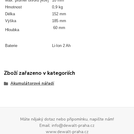
Max. průměr otvoru [kov]
10 mm
Hmotnost
0,9 kg
Délka
152 mm
Výška
185 mm
60 mm
Hloubka
Baterie
Li-Ion 2 Ah
Zboží zařazeno v kategoriích
Akumulátorové nářadí
Máte nějaký dotaz nebo připomínku, napište nám!
Email: info@dewalt-praha.cz
www.dewalt-praha.cz