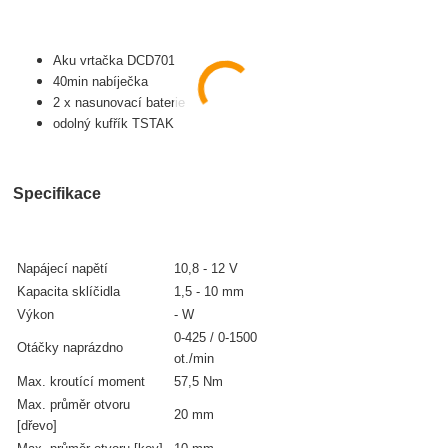
Aku vrtačka DCD701
40min nabíječka
2 x nasunovací baterie
odolný kufřík TSTAK
Specifikace
Napájecí napětí
10,8 - 12 V
Kapacita sklíčidla
1,5 - 10 mm
Výkon
- W
0-425 / 0-1500
Otáčky naprázdno
ot./min
Max. kroutící moment
57,5 Nm
Max. průměr otvoru
20 mm
[dřevo]