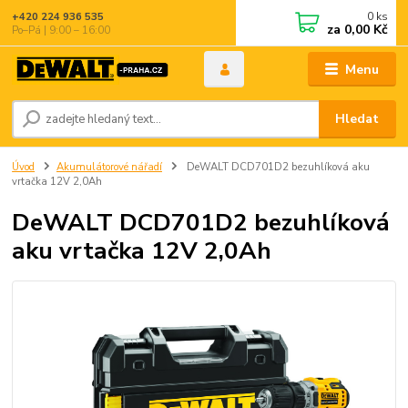
0
ks
+420 224 936 535
za
0,00 Kč
Po–Pá | 9:00 – 16:00
Menu
Hledat
Úvod
Akumulátorové nářadí
DeWALT DCD701D2 bezuhlíková aku
vrtačka 12V 2,0Ah
DeWALT DCD701D2 bezuhlíková
aku vrtačka 12V 2,0Ah