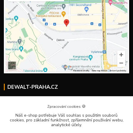
DEWALT-PRAHA.CZ
Kostelecký M.
+420 224 936 535
🍪
Zpracování cookies
Po–Pá | 9:00 – 16:00
Náš e-shop potřebuje Váš souhlas
s použitím souborů
cookies, pro základní funkčnost, zpříjemnění používání webu,
info@dewalt-praha.cz
analytické účely.