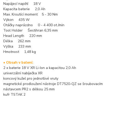
Napájecí napětí 18 V
Kapacita baterie 2,0 Ah
Max. Kroutící moment 5 - 30 Nm
Výkon 435 W
Otáčky naprázdno 0 - 4 400 ot./min
Tool Holder Šestihran 6,35 mm
Head Length 220 mm
Délka 262 mm
Výška 233 mm
Hmotnost 1,48 kg
• Obsah v balení:
2 x baterie 18 V XR Li-Ion a kapacitou 2,0 Ah
univerzální nabíječka XR
koncový kužel pro jednotlivé vruty
magnetické prodloužení nástroje DT7520-QZ se šroubovacím
nástavcem PR2 s délkou 25 mm
kufr TSTAK 2