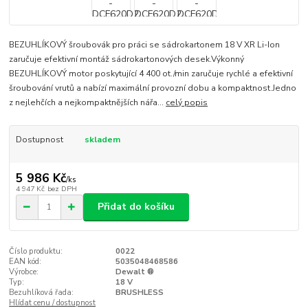
BEZUHLÍKOVÝ šroubovák pro práci se sádrokartonem 18 V XR Li-Ion
zaručuje efektivní montáž sádrokartonových desek.Výkonný
BEZUHLÍKOVÝ motor poskytující 4 400 ot./min zaručuje rychlé a efektivní
šroubování vrutů a nabízí maximální provozní dobu a kompaktnost.Jedno
z nejlehčích a nejkompaktnějších nářa...
celý popis
Dostupnost
skladem
5 986 Kč
/
ks
4 947 Kč
bez DPH
Přidat do košíku
Číslo produktu:
0022
EAN kód:
5035048468586
Výrobce:
Dewalt ®
Typ:
18 V
Bezuhlíková řada:
BRUSHLESS
Hlídat cenu / dostupnost