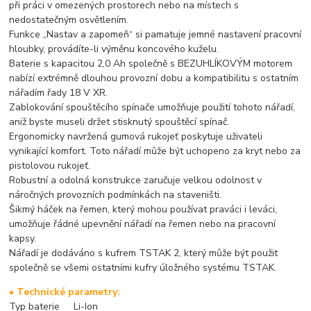
při práci v omezených prostorech nebo na místech s
nedostatečným osvětlením.
Funkce „Nastav a zapomeň“ si pamatuje jemné nastavení pracovní
hloubky, provádíte-li výměnu koncového kuželu.
Baterie s kapacitou 2,0 Ah společně s BEZUHLÍKOVÝM motorem
nabízí extrémně dlouhou provozní dobu a kompatibilitu s ostatním
nářadím řady 18 V XR.
Zablokování spouštěcího spínače umožňuje použití tohoto nářadí,
aniž byste museli držet stisknutý spouštěcí spínač.
Ergonomicky navržená gumová rukojeť poskytuje uživateli
vynikající komfort. Toto nářadí může být uchopeno za kryt nebo za
pistolovou rukojeť.
Robustní a odolná konstrukce zaručuje velkou odolnost v
náročných provozních podmínkách na staveništi.
Šikmý háček na řemen, který mohou používat praváci i leváci,
umožňuje řádné upevnění nářadí na řemen nebo na pracovní
kapsy.
Nářadí je dodáváno s kufrem TSTAK 2, který může být použit
společně se všemi ostatními kufry úložného systému TSTAK.
• Technické parametry:
Typ baterie Li-Ion