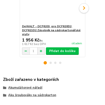
DeWALT - DCF6201, pro DCF620D2,
Šroubovací 
DCF621D2 Zásobník na sádrokartonářské
DeWALT - D
vruty
DCF6202
1 956 Kč
265 Kč
/
ks
/
ks
skladem
1 617 Kč
bez DPH
219 Kč
bez 
Přidat do košíku
Zboží zařazeno v kategoriích
Akumulátorové nářadí
Aku šroubováky na sádrokarton