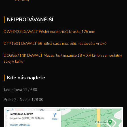
NEJPRODÁVANĚJŠÍ
DWE6423 DeWALT Pěstní excentrická bruska 125 mm
DT71501 DeWALT 56-dílná sada mix, bitů, nástavců a vrtáků
DCGG571NK DeWALT Mazací lis / maznice 18 V XR Li-Ion samostatný
stroj v kufru
Kde nás najdete
Jaromírova 12 / 660
Praha 2 - Nusle, 128 00