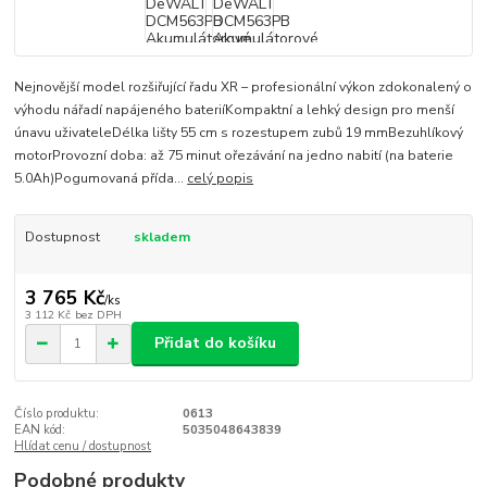
Nejnovější model rozšiřující řadu XR – profesionální výkon zdokonalený o
výhodu nářadí napájeného bateriíKompaktní a lehký design pro menší
únavu uživateleDélka lišty 55 cm s rozestupem zubů 19 mmBezuhlíkový
motorProvozní doba: až 75 minut ořezávání na jedno nabití (na baterie
5.0Ah)Pogumovaná přída...
celý popis
Dostupnost
skladem
3 765 Kč
/
ks
3 112 Kč
bez DPH
Přidat do košíku
Číslo produktu:
0613
EAN kód:
5035048643839
Hlídat cenu / dostupnost
Podobné produkty