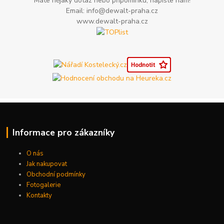
Máte nějaký dotaz nebo připomínku, napište nám!
Email: info@dewalt-praha.cz
www.dewalt-praha.cz
Informace pro zákazníky
O nás
Jak nakupovat
Obchodní podmínky
Fotogalerie
Kontakty