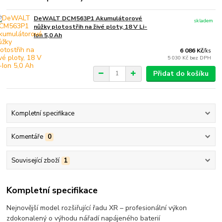
DeWALT DCM563P1 Akumulátorové
skladem
nůžky plotostřih na živé ploty, 18 V Li-
Ion 5,0 Ah
6 086 Kč
/
ks
5 030 Kč
bez DPH
Přidat do košíku
Kompletní specifikace
Komentáře
0
Související zboží
1
Kompletní specifikace
Nejnovější model rozšiřující řadu XR – profesionální výkon
zdokonalený o výhodu nářadí napájeného baterií