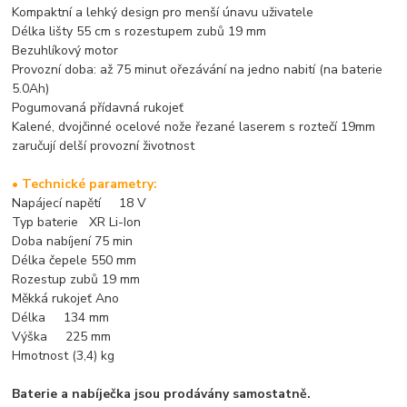
Kompaktní a lehký design pro menší únavu uživatele
Délka lišty 55 cm s rozestupem zubů 19 mm
Bezuhlíkový motor
Provozní doba: až 75 minut ořezávání na jedno nabití (na baterie
5.0Ah)
Pogumovaná přídavná rukojeť
Kalené, dvojčinné ocelové nože řezané laserem s roztečí 19mm
zaručují delší provozní životnost
• Technické parametry:
Napájecí napětí 18 V
Typ baterie XR Li-Ion
Doba nabíjení 75 min
Délka čepele 550 mm
Rozestup zubů 19 mm
Měkká rukojeť Ano
Délka 134 mm
Výška 225 mm
Hmotnost (3,4) kg
Baterie a nabíječka jsou prodávány samostatně.