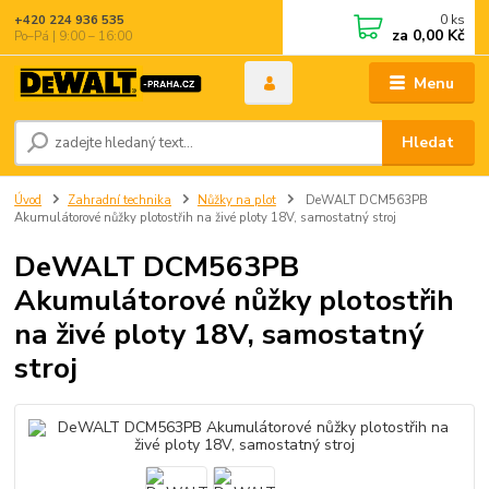
0
ks
+420 224 936 535
za
0,00 Kč
Po–Pá | 9:00 – 16:00
Menu
Hledat
Úvod
Zahradní technika
Nůžky na plot
DeWALT DCM563PB
Akumulátorové nůžky plotostřih na živé ploty 18V, samostatný stroj
DeWALT DCM563PB
Akumulátorové nůžky plotostřih
na živé ploty 18V, samostatný
stroj