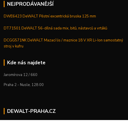
NEJPRODÁVANĚJŠÍ
DWE6423 DeWALT Pěstní excentrická bruska 125 mm
DT71501 DeWALT 56-dílná sada mix, bitů, nástavců a vrtáků
DCGG571NK DeWALT Mazací lis / maznice 18 V XR Li-Ion samostatný
stroj v kufru
Kde nás najdete
Jaromírova 12 / 660
Praha 2 - Nusle, 128 00
DEWALT-PRAHA.CZ
Kostelecký M.