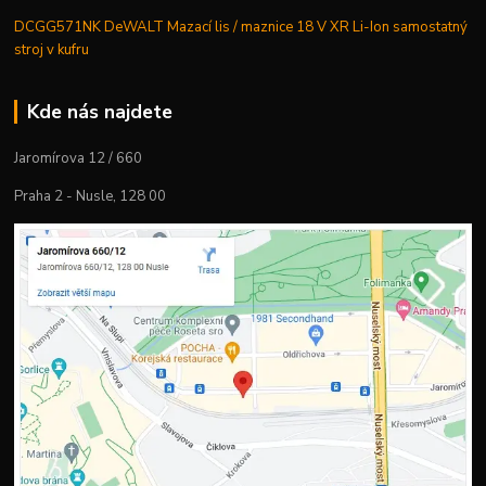
DCGG571NK DeWALT Mazací lis / maznice 18 V XR Li-Ion samostatný
stroj v kufru
Kde nás najdete
Jaromírova 12 / 660
Praha 2 - Nusle, 128 00