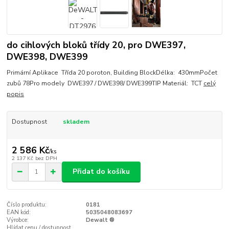
do cihlových bloků třídy 20, pro DWE397,
DWE398, DWE399
Primární Aplikace Třída 20 poroton, Building BlockDélka: 430mmPočet
zubů 78Pro modely DWE397 / DWE398/ DWE399TIP Materiál: TCT
celý
popis
Dostupnost
skladem
2 586 Kč
/
ks
2 137 Kč
bez DPH
Přidat do košíku
Číslo produktu:
0181
EAN kód:
5035048083697
Výrobce:
Dewalt ®
Hlídat cenu / dostupnost