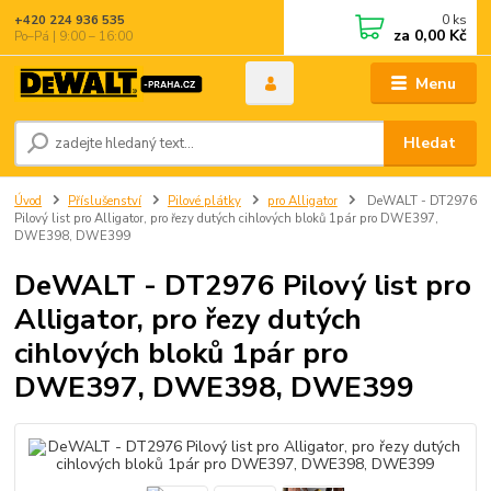
0
ks
+420 224 936 535
za
0,00 Kč
Po–Pá | 9:00 – 16:00
Menu
Hledat
Úvod
Příslušenství
Pilové plátky
pro Alligator
DeWALT - DT2976
Pilový list pro Alligator, pro řezy dutých cihlových bloků 1pár pro DWE397,
DWE398, DWE399
DeWALT - DT2976 Pilový list pro
Alligator, pro řezy dutých
cihlových bloků 1pár pro
DWE397, DWE398, DWE399