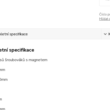
Číslo p
Hlídat 
etní specifikace
tní specifikace
sů šroubováků s magnetem
mm
0mm
m
0mm