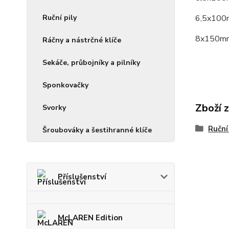
Ruční pily
6,5x10
8x150m
Ráčny a nástrčné klíče
Sekáče, průbojníky a pilníky
Sponkovačky
Zboží 
Svorky
Ruční
Šroubováky a šestihranné klíče
Příslušenství
McLAREN Edition