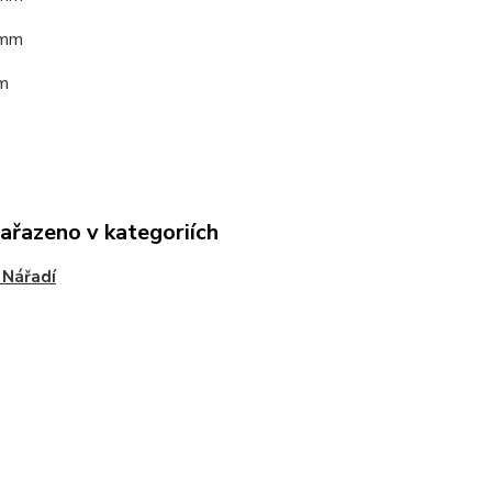
0mm
m
zařazeno v kategoriích
 Nářadí