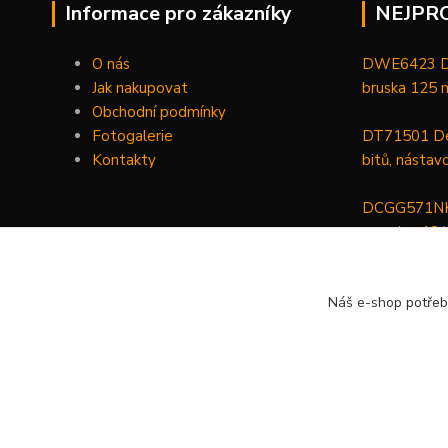
Informace pro zákazníky
NEJPR
O nás
DWE6423 De
Jak nakupovat
bruska 125
Obchodní podmínky
Fotogalerie
DT71501 De
Kontakty
bitů, nástav
DCGG571NK 
maznice 18 V
v kufru
Náš e-shop potřeb