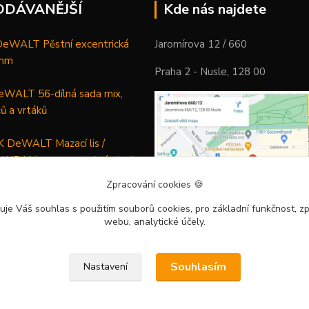
ODÁVANĚJŠÍ
Kde nás najdete
WALT Pěstní excentrická
Jaromírova 12 / 660
 mm
Praha 2 - Nusle, 128 00
WALT 56-dílná sada mix,
ců a vrtáků
DeWALT Mazací lis /
 XR Li-Ion samostatný stroj
Zpracování cookies
🍪
uje Váš souhlas
s použitím souborů cookies, pro základní funkčnost, zp
webu, analytické účely.
Souhlasím
Nastavení