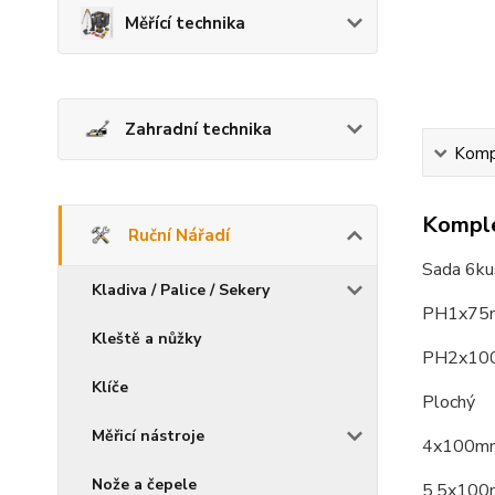
Měřící technika
Zahradní technika
Kompl
Komple
Ruční Nářadí
Sada 6ku
Kladiva / Palice / Sekery
PH1x75
Kleště a nůžky
PH2x10
Klíče
Plochý
Měřicí nástroje
4x100m
Nože a čepele
5,5x10