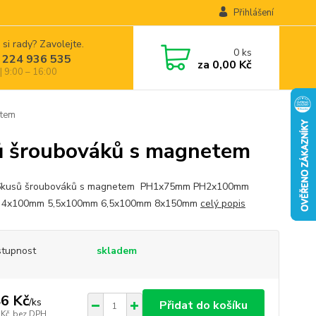
Přihlášení
 si rady? Zavolejte.
0
ks
 224 936 535
za
0,00 Kč
| 9:00 – 16:00
tem
šroubováků s magnetem
6kusů šroubováků s magnetem PH1x75mm PH2x100mm
ý 4x100mm 5,5x100mm 6,5x100mm 8x150mm
celý popis
tupnost
skladem
6 Kč
/
ks
Přidat do košíku
 Kč
bez DPH