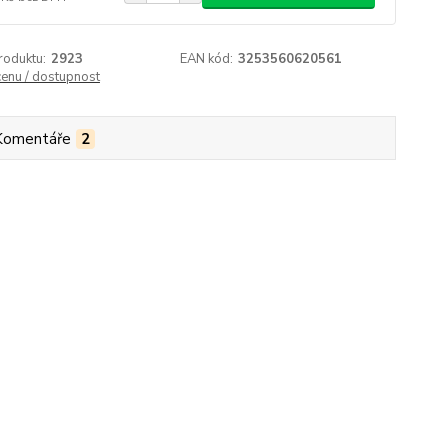
roduktu:
2923
EAN kód:
3253560620561
cenu / dostupnost
Komentáře
2