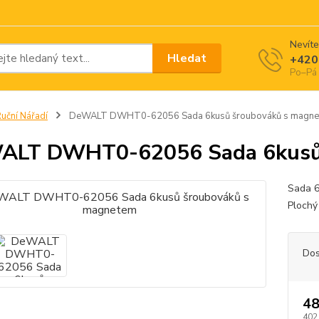
Nevíte
Hledat
+420
Po–Pá 
uční Nářadí
DeWALT DWHT0-62056 Sada 6kusů šroubováků s magne
ALT DWHT0-62056 Sada 6kusů 
Sada 
Ploch
Dos
48
402