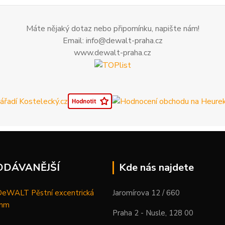
Máte nějaký dotaz nebo připomínku, napište nám!
Email: info@dewalt-praha.cz
www.dewalt-praha.cz
ODÁVANĚJŠÍ
Kde nás najdete
WALT Pěstní excentrická
Jaromírova 12 / 660
 mm
Praha 2 - Nusle, 128 00