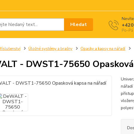
Nevíte
Hledat
+420
Po–Pá 
říslušenství
Úložné systémy a brašny
Opasky a kapsy na nářadí
LT - DWST1-75650 Opasková k
Univer
nářadí
přístu
vložen
polyes
Dos