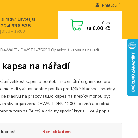
Přihlášení
 si rady? Zavolejte.
0
ks
 224 936 535
za
0,00 Kč
| 9:00 – 16:00
DeWALT - DWST1-75650 Opasková kapsa na nářadí
apsa na nářadí
zální velikost kapes a poutek - maximální organizace pro
 a malé díly.Velmi odolné poutko pro těžké kladivo – snadný
p ke kladivu na pracovišti.Do kapes na hřebíky mohou být
y misky organizéru DEWALT.DEN 1200 - pevná a odolná
terová tkanina.Pevný a odolný spodní kryt z ...
celý popis
tupnost
Není skladem