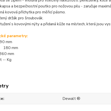
sa se zipem - vhodná pro všechny náležitosti: peněženky, klíče a
 kapsa a bezpečnostní poutko pro nožovou pilu - zaručuje maximá
ná kovová příchytka pro měřicí pásmo.
žený držák pro šroubovák.
tužení s kovovými nýty a přidaná kůže na místech, která jsou vys
cké parametry:
290 mm
a 180 mm
360 mm
 -- Kg
etry
ce
Dewalt ®