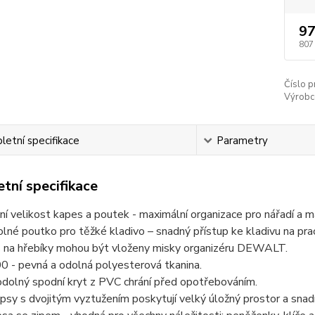
97
807
Číslo p
Výrobc
etní specifikace
Parametry
tní specifikace
ní velikost kapes a poutek - maximální organizace pro nářadí a ma
lné poutko pro těžké kladivo – snadný přístup ke kladivu na prac
 na hřebíky mohou být vloženy misky organizéru DEWALT.
 - pevná a odolná polyesterová tkanina.
dolný spodní kryt z PVC chrání před opotřebováním.
psy s dvojitým vyztužením poskytují velký úložný prostor a snad