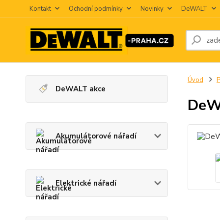
Kontakt
Ochodní podmínky
Novinky
DeWALT
Úvod
P
DeWALT akce
DeWA
Akumulátorové nářadí
Elektrické nářadí