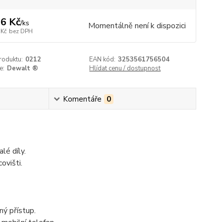
6 Kč
/
ks
Momentálně není k dispozici
 Kč
bez DPH
roduktu:
0212
EAN kód:
3253561756504
e:
Dewalt ®
Hlídat cenu / dostupnost
Komentáře
0
lé díly.
ovišti.
ný přístup.