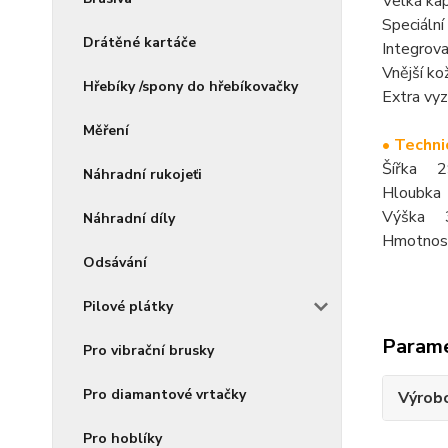
Velká kap
Speciální
Drátěné kartáče
Integrova
Vnější ko
Hřebíky /spony do hřebíkovačky
Extra vyz
Měření
• Techni
Šířka 
Náhradní rukojeťi
Hloubk
Výška 
Náhradní díly
Hmotnost
Odsávání
Pilové plátky
Param
Pro vibrační brusky
Pro diamantové vrtačky
Výrob
Pro hoblíky