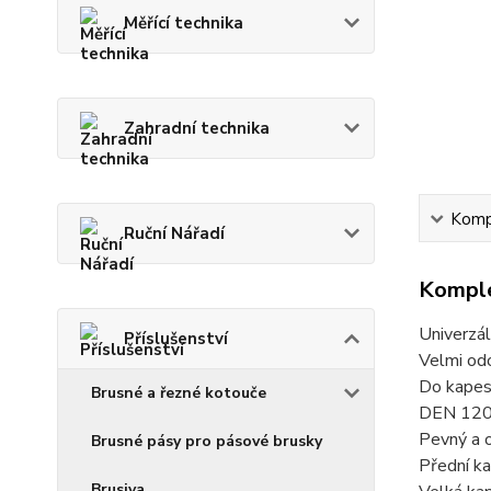
Měřící technika
Zahradní technika
Kompl
Ruční Nářadí
Komple
Univerzál
Příslušenství
Velmi odo
Do kapes
Brusné a řezné kotouče
DEN 1200
Pevný a o
Brusné pásy pro pásové brusky
Přední ka
Brusiva