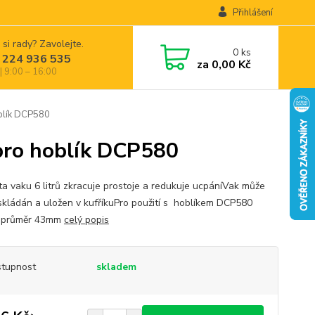
Přihlášení
 si rady? Zavolejte.
0
ks
 224 936 535
za
0,00 Kč
| 9:00 – 16:00
blík DCP580
ro hoblík DCP580
ta vaku 6 litrů zkracuje prostoje a redukuje ucpáníVak může
skládán a uložen v kufříkuPro použití s hoblíkem DCP580
í průměr 43mm
celý popis
tupnost
skladem