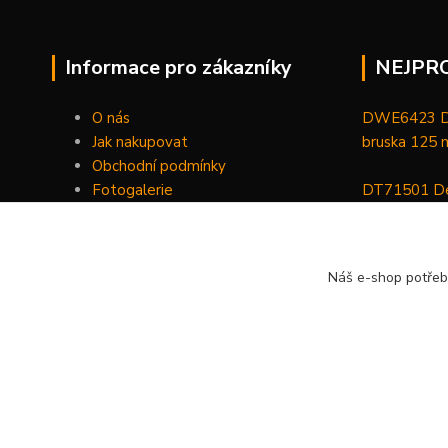
Informace pro zákazníky
NEJPR
O nás
DWE6423 De
Jak nakupovat
bruska 125
Obchodní podmínky
Fotogalerie
DT71501 De
Kontakty
bitů, nástav
DCGG571NK 
Náš e-shop potřeb
maznice 18 V
v kufru