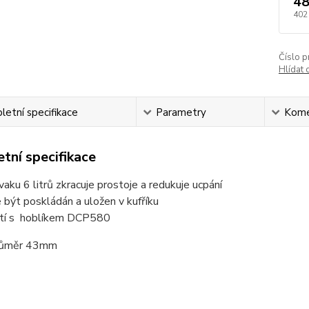
48
402
Číslo p
Hlídat 
etní specifikace
Parametry
Kome
tní specifikace
vaku 6 litrů zkracuje prostoje a redukuje ucpání
být poskládán a uložen v kufříku
ití s hoblíkem DCP580
průměr 43mm