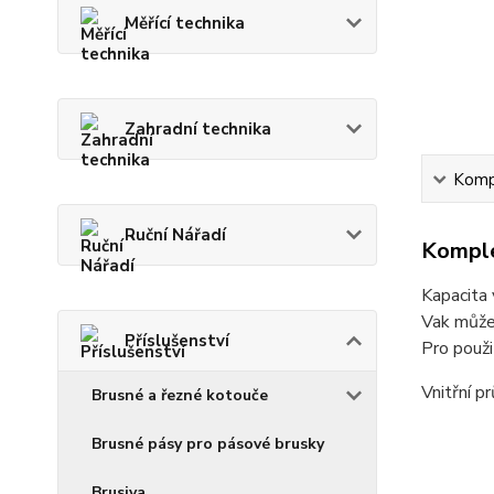
Měřící technika
Zahradní technika
Kompl
Ruční Nářadí
Komple
Kapacita 
Vak může 
Příslušenství
Pro použ
Vnitřní 
Brusné a řezné kotouče
Brusné pásy pro pásové brusky
Brusiva