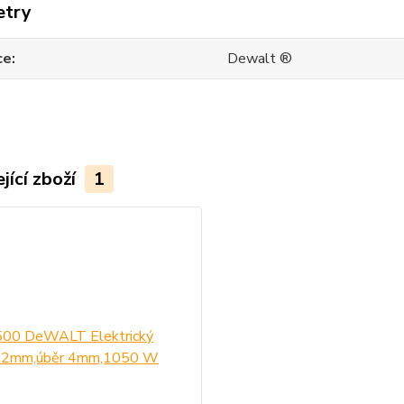
etry
ce
Dewalt ®
jící zboží
1