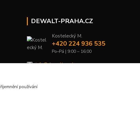
DEWALT-PRAHA.CZ
Kostelecký M.
+420 224 936 535
Po–Pá | 9:00 – 16:00
info@dewalt-praha.cz
říjemnění používání