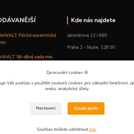
ODÁVANĚJŠÍ
Kde nás najdete
WALT Pěstní excentrická
Jaromírova 12 / 660
 mm
Praha 2 - Nusle, 128 00
WALT 56-dílná sada mix,
ců a vrtáků
Zpracování cookies
🍪
DeWALT Mazací lis /
uje Váš souhlas
s použitím souborů cookies, pro základní funkčnost, zp
 XR Li-Ion samostatný stroj
webu, analytické účely.
Souhlasím
Nastavení
Souhlas můžete odmítnout
zde
.