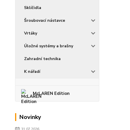
Sklíčidla
Šroubovací nástavce
Vrtáky
Úložné systémy a brašny
Zahradní technika
K nářadí
McLAREN Edition
Novinky
31.07.2026