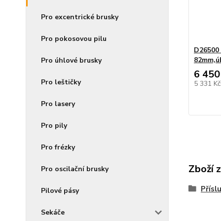
Pro excentrické brusky
Pro pokosovou pilu
D26500 
82mm,ú
Pro úhlové brusky
6 450
Pro leštičky
5 331 K
Pro lasery
Pro pily
Pro frézky
Zboží 
Pro oscilační brusky
Přísl
Pilové pásy
Sekáče