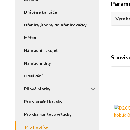
Param
Drátěné kartáče
Výrob
Hřebíky /spony do hřebíkovačky
Měření
Náhradní rukojeťi
Souvise
Náhradní díly
Odsávání
Pilové plátky
Pro vibrační brusky
Pro diamantové vrtačky
Pro hoblíky