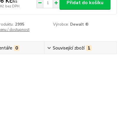
6 Kč
/
ks
Přidat do košíku
 Kč
bez DPH
roduktu:
2995
Výrobce:
Dewalt ®
cenu / dostupnost
ntáře
0
Související zboží
1