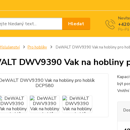
Nevíte
Hledat
+420
Po–Pá 
říslušenství
Pro hoblíky
DeWALT DWV9390 Vak na hobliny pro ho
LT DWV9390 Vak na hobliny p
Kapaci
být po
Vnitřn
Dos