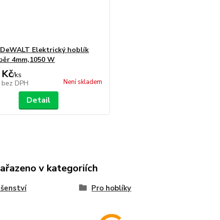
DeWALT Elektrický hoblík
běr 4mm,1050 W
 Kč
/
ks
Není skladem
č
bez DPH
Detail
zařazeno v kategoriích
ušenství
Pro hoblíky