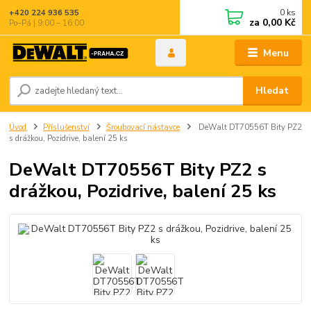
0
ks
+420 224 936 535
za
0,00 Kč
Po–Pá | 9:00 – 16:00
Menu
Hledat
Úvod
Příslušenství
Šroubovací nástavce
DeWalt DT70556T Bity PZ2
s drážkou, Pozidrive, balení 25 ks
DeWalt DT70556T Bity PZ2 s
drážkou, Pozidrive, balení 25 ks