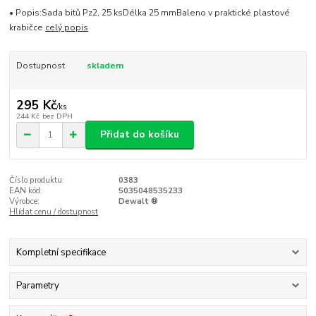
• Popis:Sada bitů Pz2, 25 ksDélka 25 mmBaleno v praktické plastové
krabičce
celý popis
Dostupnost
skladem
295 Kč
/
ks
244 Kč
bez DPH
Přidat do košíku
Číslo produktu:
0383
EAN kód:
5035048535233
Výrobce:
Dewalt ®
Hlídat cenu / dostupnost
Kompletní specifikace
Parametry