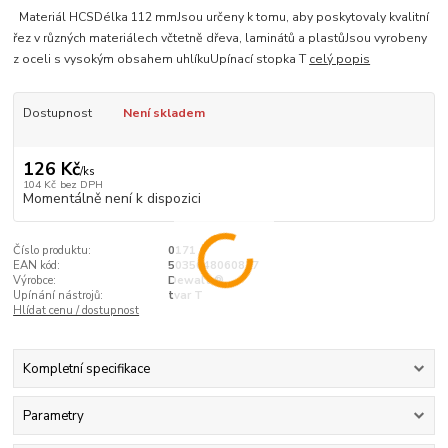
Materiál HCSDélka 112 mmJsou určeny k tomu, aby poskytovaly kvalitní
řez v různých materiálech včtetně dřeva, laminátů a plastůJsou vyrobeny
z oceli s vysokým obsahem uhlíkuUpínací stopka T
celý popis
Dostupnost
Není skladem
126 Kč
/
ks
104 Kč
bez DPH
Momentálně není k dispozici
Číslo produktu:
0171
EAN kód:
5035048060827
Výrobce:
Dewalt ®
Upínání nástrojů:
tvar T
Hlídat cenu / dostupnost
Kompletní specifikace
Parametry