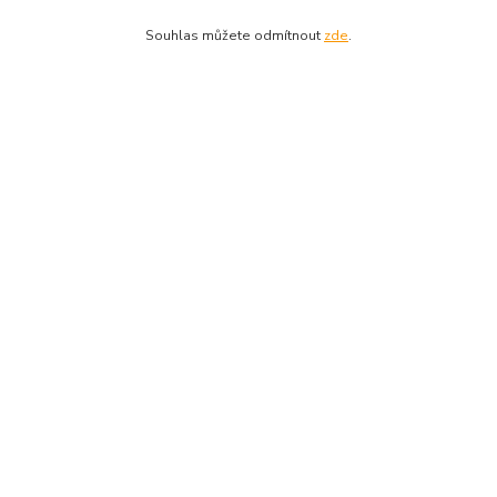
stroj v kufru
Souhlas můžete odmítnout
zde
.
Kde nás najdete
Jaromírova 12 / 660
Praha 2 - Nusle, 128 00
DEWALT-PRAHA.CZ
Kostelecký M.
+420 224 936 535
Po–Pá | 9:00 – 16:00
info@dewalt-praha.cz