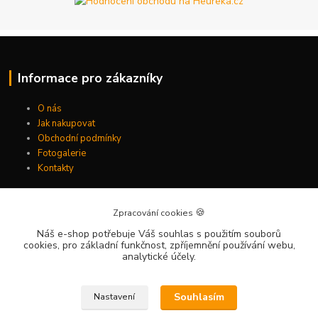
Informace pro zákazníky
O nás
Jak nakupovat
Obchodní podmínky
Fotogalerie
Kontakty
🍪
Zpracování cookies
NEJPRODÁVANĚJŠÍ
Náš e-shop potřebuje Váš souhlas
s použitím souborů
cookies, pro základní funkčnost, zpříjemnění používání webu,
DWE6423 DeWALT Pěstní excentrická bruska 125 mm
analytické účely.
DT71501 DeWALT 56-dílná sada mix, bitů, nástavců a vrtáků
Souhlasím
Nastavení
DCGG571NK DeWALT Mazací lis / maznice 18 V XR Li-Ion samostatný