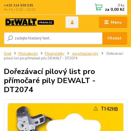
0
ks
+420 224 936 535
za
0,00 Kč
Po–Pá | 9:00 – 16:00
Menu
Hledat
Úvod
Příslušenství
Pilové plátky
pro přmočaré pily
Dořezávací
pilový list pro přímočaré pily DEWALT - DT2074
Dořezávací pilový list pro
přímočaré pily DEWALT -
DT2074