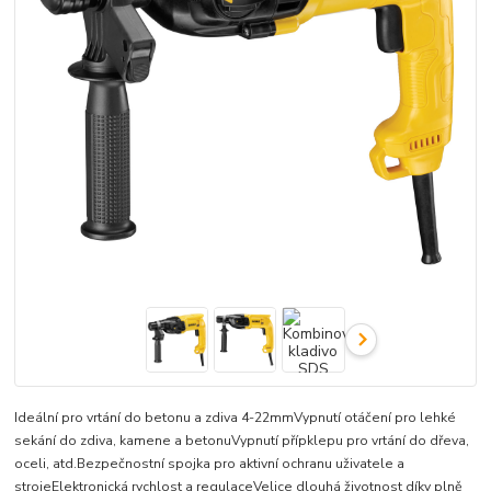
Ideální pro vrtání do betonu a zdiva 4-22mmVypnutí otáčení pro lehké
sekání do zdiva, kamene a betonuVypnutí přípklepu pro vrtání do dřeva,
oceli, atd.Bezpečnostní spojka pro aktivní ochranu uživatele a
strojeElektronická rychlost a regulaceVelice dlouhá životnost díky plně