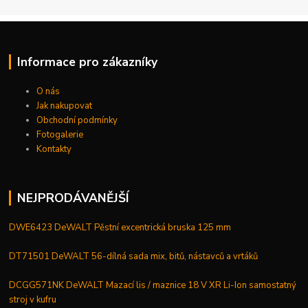
Informace pro zákazníky
O nás
Jak nakupovat
Obchodní podmínky
Fotogalerie
Kontakty
NEJPRODÁVANĚJŠÍ
DWE6423 DeWALT Pěstní excentrická bruska 125 mm
DT71501 DeWALT 56-dílná sada mix, bitů, nástavců a vrtáků
DCGG571NK DeWALT Mazací lis / maznice 18 V XR Li-Ion samostatný
stroj v kufru