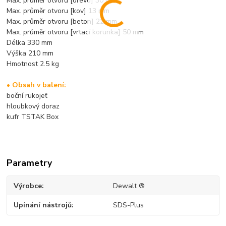
Max. průměr otvoru [dřevo] 30 mm
Max. průměr otvoru [kov] 13 mm
Max. průměr otvoru [beton] 22 mm
Max. průměr otvoru [vrtací korunka] 50 mm
Délka 330 mm
Výška 210 mm
Hmotnost 2.5 kg
• Obsah v balení:
boční rukojeť
hloubkový doraz
kufr TSTAK Box
Parametry
Výrobce
Dewalt ®
Upínání nástrojů
SDS-Plus