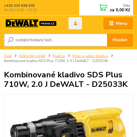
0
ks
+420 224 936 535
za
0,00 Kč
Po–Pá | 9:00 – 16:00
Menu
Hledat
Úvod
Elektrické nářadí
Kladiva
Vrtací a sekací kladiva
Kombinované kladivo SDS Plus 710W, 2.0 J DeWALT - D25033K
Kombinované kladivo SDS Plus
710W, 2.0 J DeWALT - D25033K