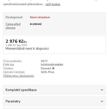
synchronizované převodovc...
celý popis
Dostupnost
Není skladem
Cena před
6 190 Kč
slevou
2 976 Kč
/
ks
2 460 Kč
bez DPH
Momentálně není k dispozici
Číslo produktu:
0077
EAN kód:
5035048546888
Výrobce:
Dewalt ®
Upínání nástrojů:
SDS-Plus
Hlídat cenu / dostupnost
Kompletní specifikace
Parametry