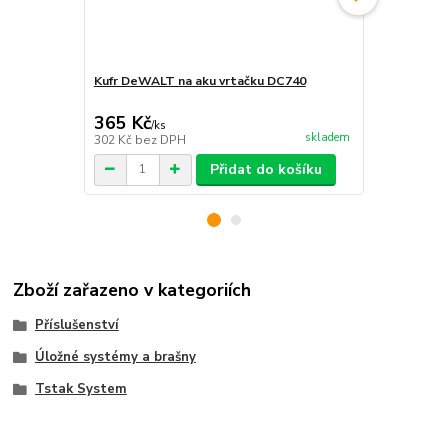
Kufr DeWALT na aku vrtačku DC740
Uzavírateln
DCD710N, D
365 Kč
186 Kč
/
ks
/
ks
skladem
302 Kč
bez DPH
154 Kč
bez 
Přidat do košíku
Zboží zařazeno v kategoriích
Příslušenství
Úložné systémy a brašny
Tstak System