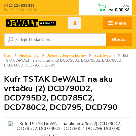
0
ks
+420 224 936 535
za
0,00 Kč
Po–Pá | 9:00 – 16:00
Menu
Hledat
Úvod
Příslušenství
Úložné systémy a brašny
Tstak System
Kufr
TSTAK DeWALT na aku vrtačku (2) DCD790D2, DCD795D2, DCD785C2,
DCD780C2, DCD795, DCD790
Kufr TSTAK DeWALT na aku
vrtačku (2) DCD790D2,
DCD795D2, DCD785C2,
DCD780C2, DCD795, DCD790