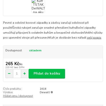
Pevné a odolné kovové západky a závěsy zaručují odolnost při
použitíŠiroká rukojeť zaručuje snadné přenášení kufruBoční západky
umožňují připojení k ostatním kufrům a bezpečné stohováníVnitřní výlisky
pro upevnění stroje při přesunechKufr je dodáván bez nářadí
celý popis
Dostupnost
skladem
265 Kč
/
ks
219 Kč
bez DPH
Přidat do košíku
Číslo produktu:
2416
Výrobce:
Dewalt ®
Hlídat cenu / dostupnost