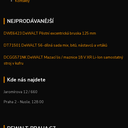
Kontakty
NEJPRODÁVANĚJŠÍ
DWE6423 DeWALT Pěstní excentrická bruska 125 mm
DT71501 DeWALT 56-dílná sada mix, bitů, nástavců a vrtáků
DCGG571NK DeWALT Mazací lis / maznice 18 V XR Li-Ion samostatný
stroj v kufru
Kde nás najdete
Jaromírova 12 / 660
Praha 2 - Nusle, 128 00