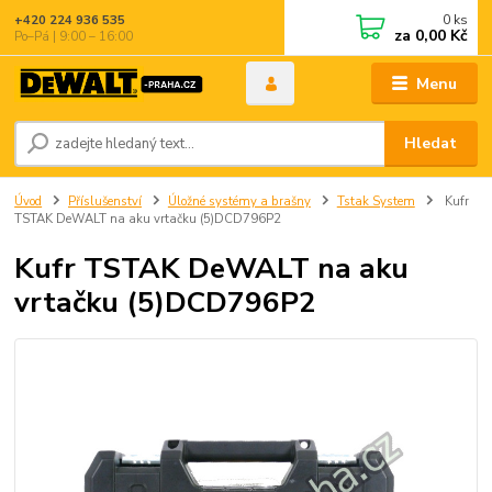
0
ks
+420 224 936 535
za
0,00 Kč
Po–Pá | 9:00 – 16:00
Menu
Hledat
Úvod
Příslušenství
Úložné systémy a brašny
Tstak System
Kufr
TSTAK DeWALT na aku vrtačku (5)DCD796P2
Kufr TSTAK DeWALT na aku
vrtačku (5)DCD796P2