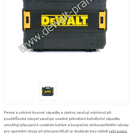
Pevné a odolné kovové západky a závěsy zaručují odolnost při
použitíŠiroká rukojeť zaručuje snadné přenášení kufruBoční západky
umožňují připojení k ostatním kufrům a bezpečné stohováníVnitřní výlisky
pro upevnění stroje při přesunechKufr je dodáván bez nářadí
celý popis