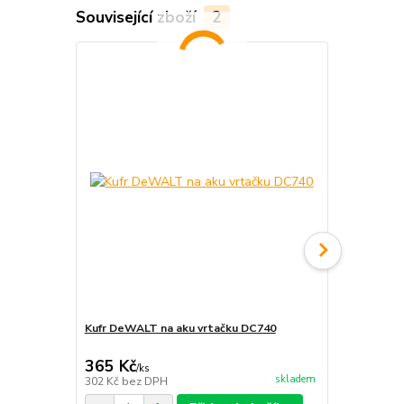
Související zboží
2
Kufr DeWALT na aku vrtačku DC740
Uzavírateln
DCD710N, D
365 Kč
186 Kč
/
ks
/
ks
skladem
302 Kč
bez DPH
154 Kč
bez 