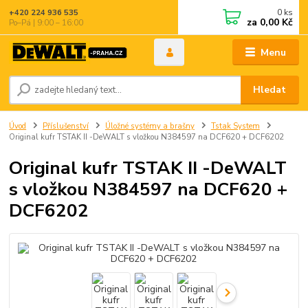
0
ks
+420 224 936 535
za
0,00 Kč
Po–Pá | 9:00 – 16:00
Menu
Hledat
Úvod
Příslušenství
Úložné systémy a brašny
Tstak System
Original kufr TSTAK II -DeWALT s vložkou N384597 na DCF620 + DCF6202
Original kufr TSTAK II -DeWALT
s vložkou N384597 na DCF620 +
DCF6202