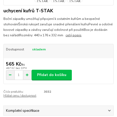
uchycení kufrů T-STAK
Boční západky umožňují připojení k ostatním kufrům a bezpečné
stohováníŠiroká rukojeť zaručuje snadné přenášení kufruPevné a odolné
kovové západky a závěsy zaručují odolnost při použitíBox je dodáván
bez nářádíRozměry: 440 x 176 x 332 mm
celý popis
Dostupnost
skladem
565 Kč
/
ks
467 Kč
bez DPH
Přidat do košíku
Číslo produktu:
3032
Hlídat cenu / dostupnost
Kompletní specifikace