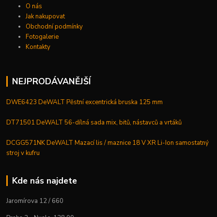
O nás
Jak nakupovat
Obchodní podmínky
Fotogalerie
Kontakty
NEJPRODÁVANĚJŠÍ
DWE6423 DeWALT Pěstní excentrická bruska 125 mm
DT71501 DeWALT 56-dílná sada mix, bitů, nástavců a vrtáků
DCGG571NK DeWALT Mazací lis / maznice 18 V XR Li-Ion samostatný
stroj v kufru
Kde nás najdete
Jaromírova 12 / 660