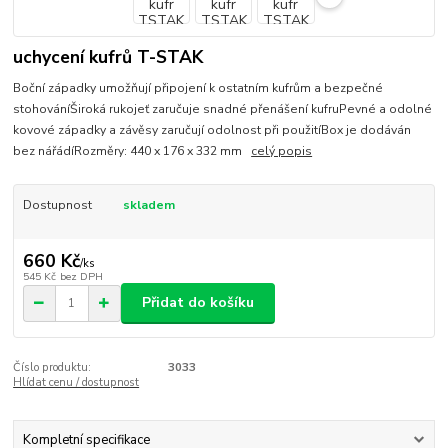
uchycení kufrů T-STAK
Boční západky umožňují připojení k ostatním kufrům a bezpečné
stohováníŠiroká rukojeť zaručuje snadné přenášení kufruPevné a odolné
kovové západky a závěsy zaručují odolnost při použitíBox je dodáván
bez nářádíRozměry: 440 x 176 x 332 mm
celý popis
Dostupnost
skladem
660 Kč
/
ks
545 Kč
bez DPH
Přidat do košíku
Číslo produktu:
3033
Hlídat cenu / dostupnost
Kompletní specifikace