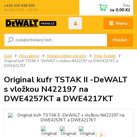
0
ks
+420 224 936 535
za
0,00 Kč
Po–Pá | 9:00 – 16:00
Menu
Hledat
Úvod
Příslušenství
Úložné systémy a brašny
Tstak System
Original kufr TSTAK II -DeWALT s vložkou N422197 na DWE4257KT a
DWE4217KT
Original kufr TSTAK II -DeWALT
s vložkou N422197 na
DWE4257KT a DWE4217KT