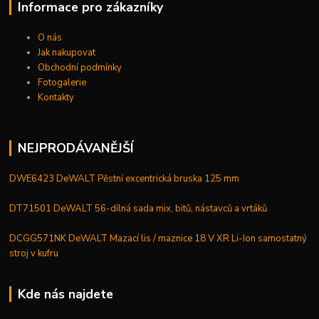
Informace pro zákazníky
O nás
Jak nakupovat
Obchodní podmínky
Fotogalerie
Kontakty
NEJPRODÁVANĚJŠÍ
DWE6423 DeWALT Pěstní excentrická bruska 125 mm
DT71501 DeWALT 56-dílná sada mix, bitů, nástavců a vrtáků
DCGG571NK DeWALT Mazací lis / maznice 18 V XR Li-Ion samostatný
stroj v kufru
Kde nás najdete