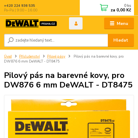
0
ks
+420 224 936 535
za
0,00 Kč
Po–Pá | 9:00 – 16:00
Menu
Hledat
Úvod
Příslušenství
Pilové pásy
Pilový pás na barevné kovy, pro
DW876 6 mm DeWALT - DT8475
Pilový pás na barevné kovy, pro
DW876 6 mm DeWALT - DT8475