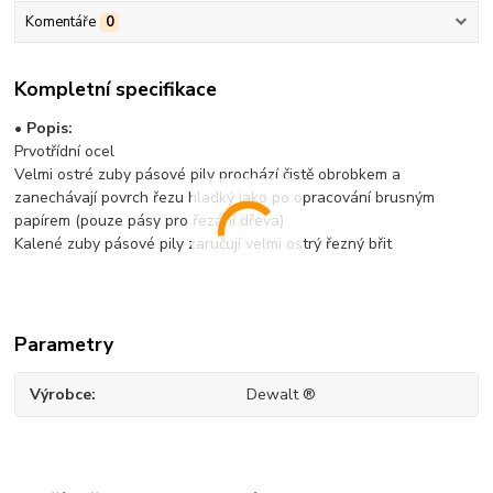
Komentáře
0
Kompletní specifikace
• Popis:
Prvotřídní ocel
Velmi ostré zuby pásové pily prochází čistě obrobkem a
zanechávají povrch řezu hladký jako po opracování brusným
papírem (pouze pásy pro řezání dřeva)
Kalené zuby pásové pily zaručují velmi ostrý řezný břit
Parametry
Výrobce
Dewalt ®