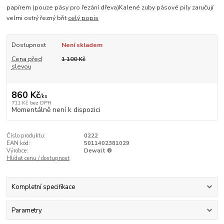
papírem (pouze pásy pro řezání dřeva)Kalené zuby pásové pily zaručují
velmi ostrý řezný břit
celý popis
Dostupnost
Není skladem
Cena před
1 100 Kč
slevou
860 Kč
/
ks
711 Kč
bez DPH
Momentálně není k dispozici
Číslo produktu:
0222
EAN kód:
5011402381029
Výrobce:
Dewalt ®
Hlídat cenu / dostupnost
Kompletní specifikace
Parametry