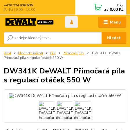
0
ks
+420 224 936 535
za
0,00 Kč
Po–Pá | 9:00 – 16:00
Menu
Hledat
Úvod
Elektrické nářadí
Pily
Přímočaré pily
DW341K DeWALT
Přímočará pila s regulací otáček 550 W
DW341K DeWALT Přímočará pila
s regulací otáček 550 W