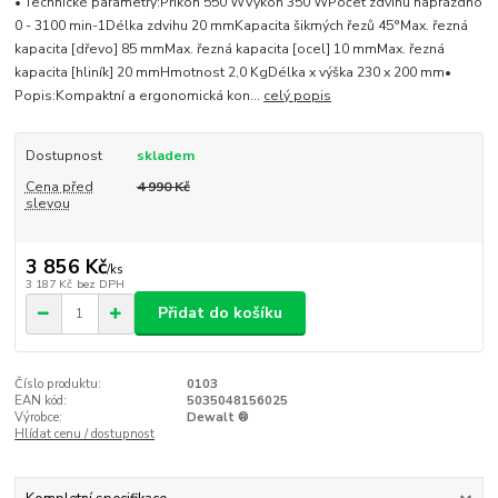
• Technické parametry:Příkon 550 WVýkon 350 WPočet zdvihů naprázdno
0 - 3100 min-1Délka zdvihu 20 mmKapacita šikmých řezů 45°Max. řezná
kapacita [dřevo] 85 mmMax. řezná kapacita [ocel] 10 mmMax. řezná
kapacita [hliník] 20 mmHmotnost 2,0 KgDélka x výška 230 x 200 mm•
Popis:Kompaktní a ergonomická kon...
celý popis
Dostupnost
skladem
Cena před
4 990 Kč
slevou
3 856 Kč
/
ks
3 187 Kč
bez DPH
Přidat do košíku
Číslo produktu:
0103
EAN kód:
5035048156025
Výrobce:
Dewalt ®
Hlídat cenu / dostupnost