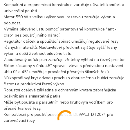
Kompaktní a ergonomická konstrukce zaručuje uživateli komfort a
univerzální použití.
Motor 550 W s velkou výkonovou rezervou zaručuje výkon a
odolnost.
Výměna pilového listu pomocí patentované konstrukce "anti-
crab" bez použití jiného nářadí.
Regulátor otáček a spouštěcí spínač umožňují regulované řezy
různých materiálů. Nastavitelný předkmit zajišťuje vyšší řezný
výkon a delší životnost pilového listu.
Zabudovaný odfuk pilin zaručuje zřetelný výhled na řezný prostor.
Sklon základny v úhlu 45° vpravo i vlevo s předvolbou nastavení
úhlu 0° a 45° umožňuje provádění přesných šikmých řezů.
Nízkoprofilový kryt odvodu prachu s obousměrnou hubicí zaručuje
čistotu a produktivní řezný výkon.
Robustní ocelová základna s ochranným krytem zabraňujícím
poškrábání a snímatelná patka.
Může být použita s paralelním nebo kruhovým vodítkem pro
přesné tvarové řezy.
Kompatibilní pro použití pilového listu DEWALT DT2074 pro
zarovnávací řezy.