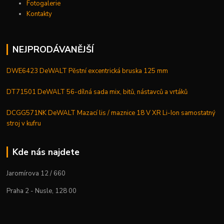
Fotogalerie
Kontakty
NEJPRODÁVANĚJŠÍ
DWE6423 DeWALT Pěstní excentrická bruska 125 mm
DT71501 DeWALT 56-dílná sada mix, bitů, nástavců a vrtáků
DCGG571NK DeWALT Mazací lis / maznice 18 V XR Li-Ion samostatný
stroj v kufru
Kde nás najdete
Jaromírova 12 / 660
Praha 2 - Nusle, 128 00