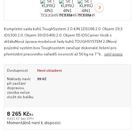
Kompletní sada kufrů ToughSystem 2.0 4 IN 1DS166 2.0: Objem 19,3
lDS300 2.0: Objem 39 lDS400 2.0: Objem 55 lDSCarrier Vozík s
držákyNová úprava modelové řady kufrů TOUGHSYSTEM 2.0Nový
pojízdný systém box Toughsystem zaručuje dokonalé řešení pro
přemístění pracovního nářadíS nosností až 50 kg na 7 "k...
celý popis
Dostupnost
Není skladem
Náklady navíc
99 Kč
při zasílání
dopravou,
zásilka nelze
vložit do balíku
8 265 Kč
/
ks
6 831 Kč
bez DPH
Momentálně není k dispozici