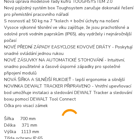
Nová úprava modelové řady kufrů TOUGHSYSTEM 2.0
Nový pojízdný systém box Toughsystem zaručuje dokonalé řešení
pro přemístění pracovního nářadí
S nosností až 50 kg na 7 "kolech + boční úchyty na nošení
Vysoce výkonné těsnění ve víku zajišťuje, že jsou prachotěsné a
odolné proti vodním paprskům (IP65), aby vydržely i nejnáročnější
počasí
NOVÉ PŘEDNÍ ZÁPADY EASYCLOSE KOVOVÉ DRÁTY - Poskytují
snadné ovládání jednou rukou
NOVÉ ZÁSUVKY NA AUTOMATICKÉ STOHOVÁNÍ - Intuitivní,
snadno použitelné a časově úsporné západky pro společné
připojení modulů
NOVÁ ŠÍŘKA A SILNĚJŠÍ RUKOJEŤ - lepší ergonomie a silnější
NOVINKA DEWALT TRACKER PŘIPRAVENO - Vnitřní upevňovací
bod umožňuje instalaci a sledování DEWALT Tracker a sledování
boxu pomocí DEWALT Tool Connect
Očka pro visací zámek
Šířka 700 mm
Délka 371 mm
Výška 1113 mm
Třída ochrany IP 65