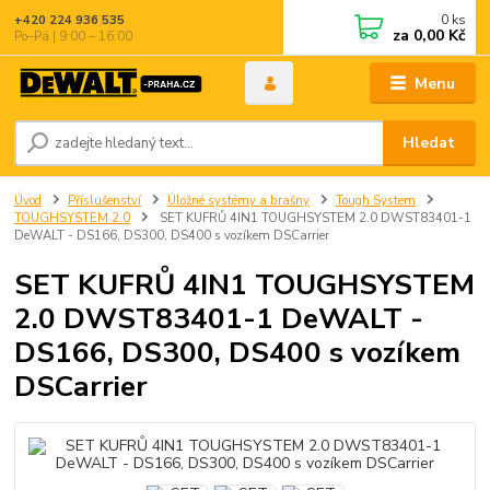
0
ks
+420 224 936 535
za
0,00 Kč
Po–Pá | 9:00 – 16:00
Menu
Hledat
Úvod
Příslušenství
Úložné systémy a brašny
Tough System
TOUGHSYSTEM 2.0
SET KUFRŮ 4IN1 TOUGHSYSTEM 2.0 DWST83401-1
DeWALT - DS166, DS300, DS400 s vozíkem DSCarrier
SET KUFRŮ 4IN1 TOUGHSYSTEM
2.0 DWST83401-1 DeWALT -
DS166, DS300, DS400 s vozíkem
DSCarrier