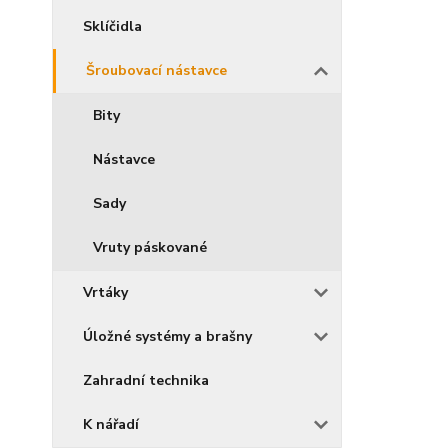
Sklíčidla
Šroubovací nástavce
Bity
Nástavce
Sady
Vruty páskované
Vrtáky
Úložné systémy a brašny
Zahradní technika
K nářadí