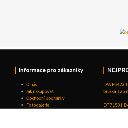
Informace pro zákazníky
NEJPR
O nás
DWE6423 De
Jak nakupovat
bruska 125
Obchodní podmínky
Fotogalerie
DT71501 De
Kontakty
bitů, nástav
DCGG571NK 