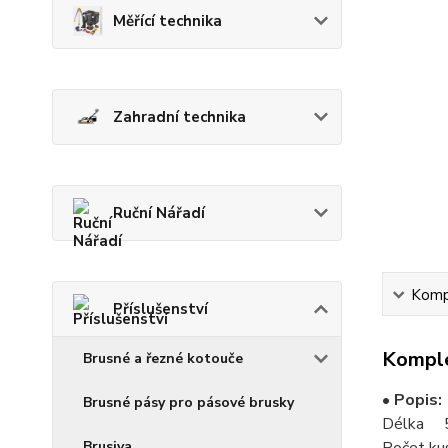
Měřící technika
Zahradní technika
Ruční Nářadí
Kompl
Příslušenství
Komple
Brusné a řezné kotouče
• Popis:
Brusné pásy pro pásové brusky
Délka 
Brusiva