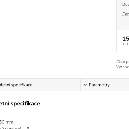
Dos
Cen
15
131
Číslo p
Výrobc
etní specifikace
Parametry
tní specifikace
50 mm