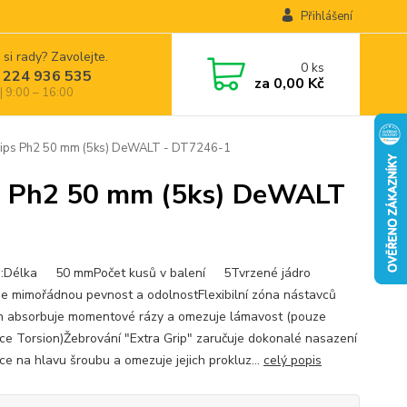
Přihlášení
 si rady? Zavolejte.
0
ks
 224 936 535
za
0,00 Kč
| 9:00 – 16:00
llips Ph2 50 mm (5ks) DeWALT - DT7246-1
ips Ph2 50 mm (5ks) DeWALT
s:Délka 50 mmPočet kusů v balení 5Tvrzené jádro
je mimořádnou pevnost a odolnostFlexibilní zóna nástavců
n absorbuje momentové rázy a omezuje lámavost (pouze
ce Torsion)Žebrování "Extra Grip" zaručuje dokonalé nasazení
ce na hlavu šroubu a omezuje jejich prokluz...
celý popis