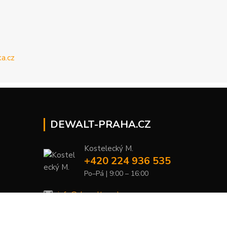
DEWALT-PRAHA.CZ
Kostelecký M.
+420 224 936 535
Po–Pá | 9:00 – 16:00
info@dewalt-praha.cz