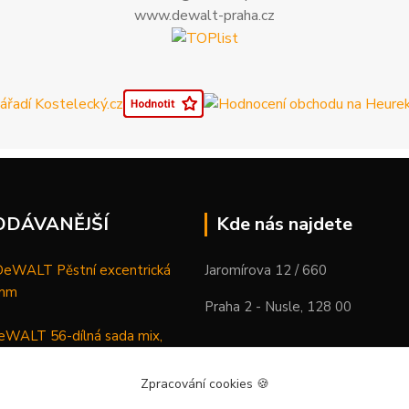
www.dewalt-praha.cz
ODÁVANĚJŠÍ
Kde nás najdete
WALT Pěstní excentrická
Jaromírova 12 / 660
 mm
Praha 2 - Nusle, 128 00
WALT 56-dílná sada mix,
ců a vrtáků
Zpracování cookies
🍪
DeWALT Mazací lis /