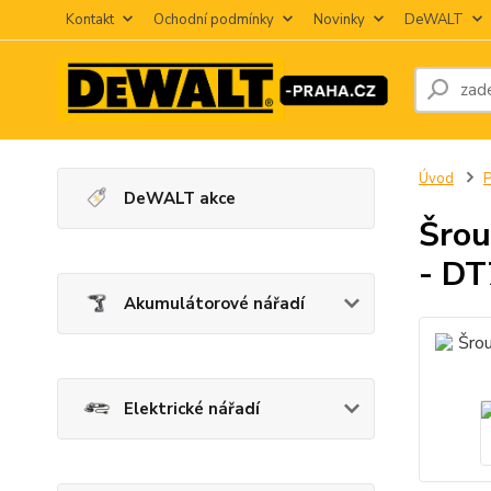
Kontakt
Ochodní podmínky
Novinky
DeWALT
Úvod
P
DeWALT akce
Šrou
- DT
Akumulátorové nářadí
Elektrické nářadí