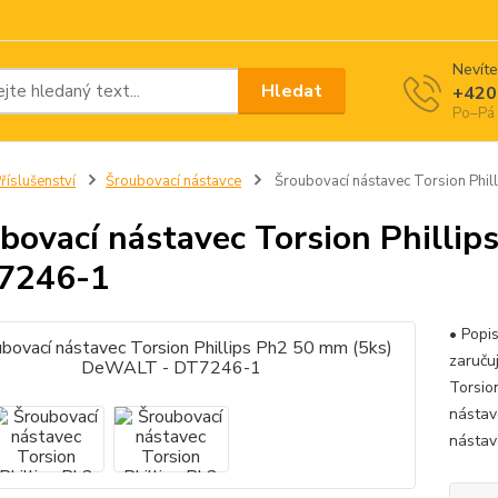
Nevíte
Hledat
+420
Po–Pá 
říslušenství
Šroubovací nástavce
Šroubovací nástavec Torsion Phi
bovací nástavec Torsion Phill
7246-1
• Popi
zaruču
Torsio
nástav
nástav