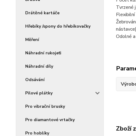
Počet ku
Tvrzené 
Drátěné kartáče
Flexibil
Žebrování
Hřebíky /spony do hřebíkovačky
nástavce
Odolné a 
Měření
Náhradní rukojeťi
Náhradní díly
Param
Odsávání
Výrob
Pilové plátky
Pro vibrační brusky
Pro diamantové vrtačky
Zboží 
Pro hoblíky