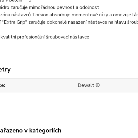
sů v balení 5
jádro zaručuje mimořádnou pevnost a odolnost
ní zóna nástavců Torsion absorbuje momentové rázy a omezuje l
 "Extra Grip" zaručuje dokonalé nasazení nástavce na hlavu šroub
)
kvalitní profesionální šroubovací nástavce
etry
ce
Dewalt ®
zařazeno v kategoriích