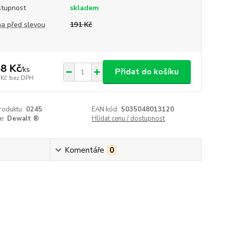
tupnost
skladem
a před slevou
191 Kč
8 Kč
/
ks
Přidat do košíku
 Kč
bez DPH
roduktu:
0245
EAN kód:
5035048013120
e:
Dewalt ®
Hlídat cenu / dostupnost
Komentáře
0