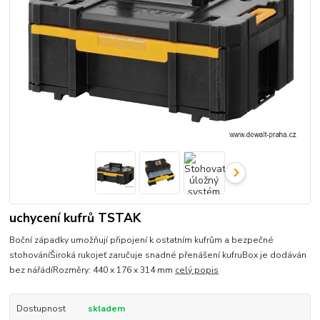
uchycení kufrů TSTAK
Boční západky umožňují připojení k ostatním kufrům a bezpečné
stohováníŠiroká rukojeť zaručuje snadné přenášení kufruBox je dodáván
bez nářádíRozměry: 440 x 176 x 314 mm
celý popis
Dostupnost
skladem