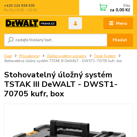
0
ks
+420 224 936 535
za
0,00 Kč
Po–Pá | 9:00 – 16:00
Menu
Hledat
Úvod
Příslušenství
Úložné systémy a brašny
Tstak System
Stohovatelný úložný systém TSTAK III DeWALT - DWST1-70705 kufr, box
Stohovatelný úložný systém
TSTAK III DeWALT - DWST1-
70705 kufr, box