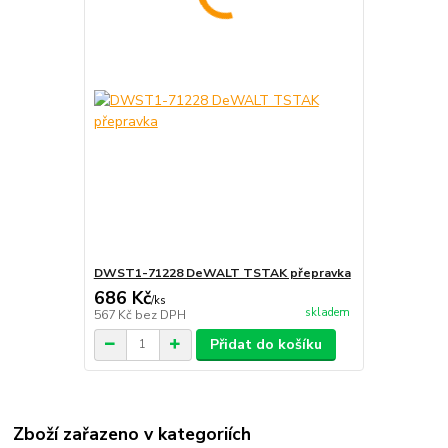
DWST1-71228 DeWALT TSTAK přepravka
686 Kč
/
ks
skladem
567 Kč
bez DPH
Přidat do košíku
Zboží zařazeno v kategoriích