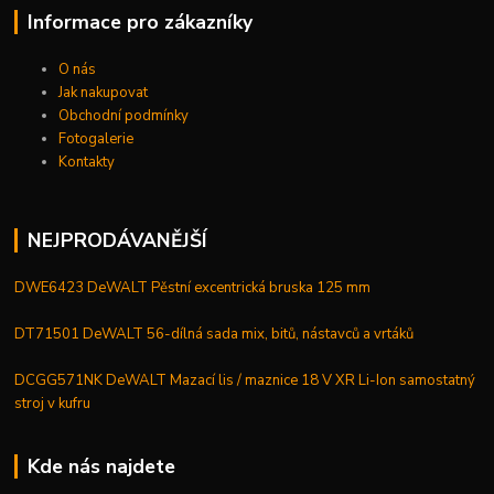
Informace pro zákazníky
O nás
Jak nakupovat
Obchodní podmínky
Fotogalerie
Kontakty
NEJPRODÁVANĚJŠÍ
DWE6423 DeWALT Pěstní excentrická bruska 125 mm
DT71501 DeWALT 56-dílná sada mix, bitů, nástavců a vrtáků
DCGG571NK DeWALT Mazací lis / maznice 18 V XR Li-Ion samostatný
stroj v kufru
Kde nás najdete