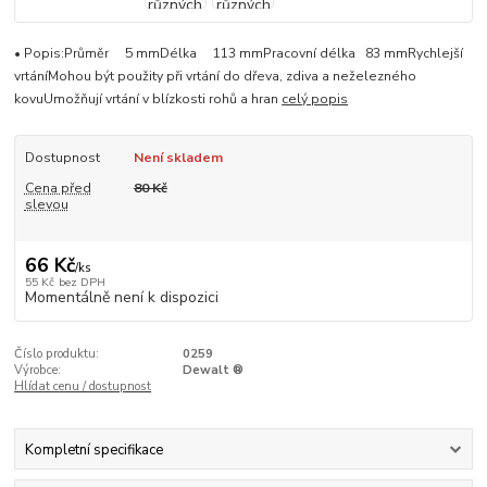
• Popis:Průměr 5 mmDélka 113 mmPracovní délka 83 mmRychlejší
vrtáníMohou být použity při vrtání do dřeva, zdiva a neželezného
kovuUmožňují vrtání v blízkosti rohů a hran
celý popis
Dostupnost
Není skladem
Cena před
80 Kč
slevou
66 Kč
/
ks
55 Kč
bez DPH
Momentálně není k dispozici
Číslo produktu:
0259
Výrobce:
Dewalt ®
Hlídat cenu / dostupnost
Kompletní specifikace