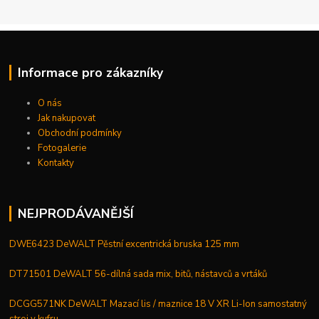
Informace pro zákazníky
O nás
Jak nakupovat
Obchodní podmínky
Fotogalerie
Kontakty
NEJPRODÁVANĚJŠÍ
DWE6423 DeWALT Pěstní excentrická bruska 125 mm
DT71501 DeWALT 56-dílná sada mix, bitů, nástavců a vrtáků
DCGG571NK DeWALT Mazací lis / maznice 18 V XR Li-Ion samostatný
stroj v kufru