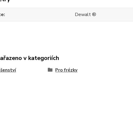
ce
Dewalt ®
zařazeno v kategoriích
ušenství
Pro frézky