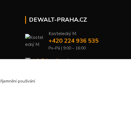
DEWALT-PRAHA.CZ
Kostelecký M.
+420 224 936 535
Po–Pá | 9:00 – 16:00
info@dewalt-praha.cz
říjemnění používání