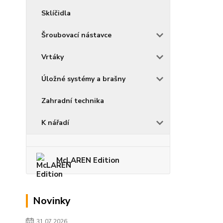
Sklíčidla
Šroubovací nástavce
Vrtáky
Úložné systémy a brašny
Zahradní technika
K nářadí
McLAREN Edition
Novinky
31.07.2026