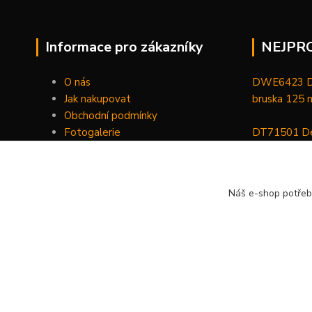
Informace pro zákazníky
NEJPR
O nás
DWE6423 De
Jak nakupovat
bruska 125
Obchodní podmínky
Fotogalerie
DT71501 De
Kontakty
bitů, nástav
DCGG571NK 
Náš e-shop potřeb
maznice 18 V
v kufru