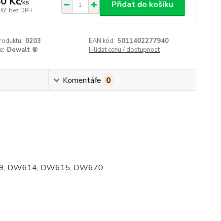
0 Kč
/
ks
Přidat do košíku
 Kč
bez DPH
roduktu:
0203
EAN kód:
5011402277940
e:
Dewalt ®
Hlídat cenu / dostupnost
Komentáře
0
609, DW614, DW615, DW670