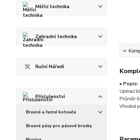
Měřící technika
Zahradní technika
Kompl
Ruční Nářadí
Komple
• Popis:
Upínací k
Příslušenství
Průměr 
Vhodná 
Brusné a řezné kotouče
Brusné pásy pro pásové brusky
Param
Brusiva