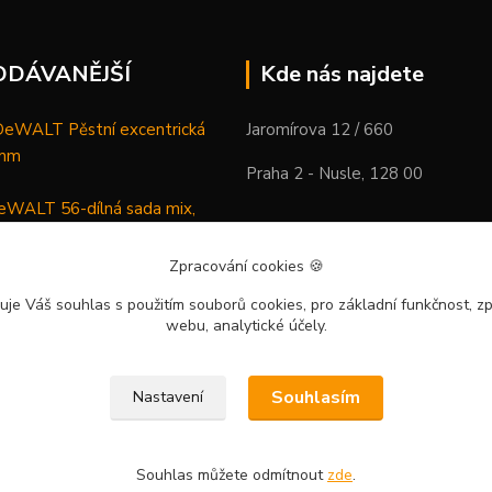
ODÁVANĚJŠÍ
Kde nás najdete
WALT Pěstní excentrická
Jaromírova 12 / 660
 mm
Praha 2 - Nusle, 128 00
WALT 56-dílná sada mix,
ců a vrtáků
Zpracování cookies
🍪
DeWALT Mazací lis /
uje Váš souhlas
s použitím souborů cookies, pro základní funkčnost, zp
 XR Li-Ion samostatný stroj
webu, analytické účely.
Souhlasím
Nastavení
Souhlas můžete odmítnout
zde
.