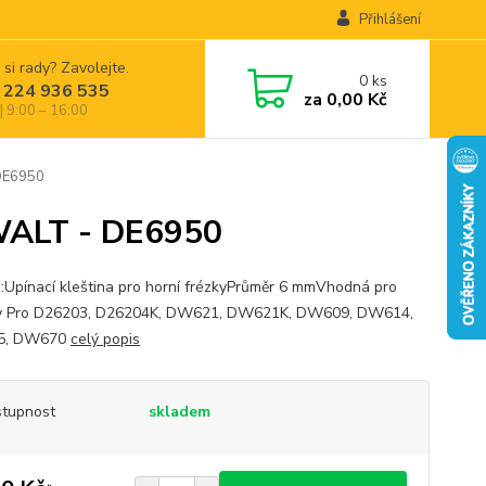
Přihlášení
 si rady? Zavolejte.
0
ks
 224 936 535
za
0,00 Kč
| 9:00 – 16:00
 DE6950
eWALT - DE6950
s:Upínací kleština pro horní frézkyPrůměr 6 mmVhodná pro
y Pro D26203, D26204K, DW621, DW621K, DW609, DW614,
5, DW670
celý popis
tupnost
skladem