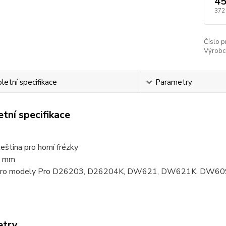
45
372
Číslo p
Výrobc
etní specifikace
Parametry
tní specifikace
leština pro horní frézky
6 mm
pro modely Pro D26203, D26204K, DW621, DW621K, DW
etry