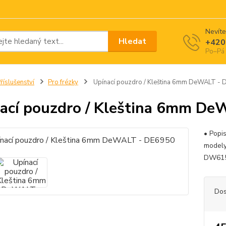
Nevíte
Hledat
+420
Po–Pá 
říslušenství
Pro frézky
Upínací pouzdro / Kleština 6mm DeWALT -
ací pouzdro / Kleština 6mm D
• Popi
model
DW61
Dos