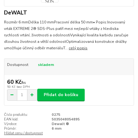
DeWALT
Rozměr 6 mmDélka 110 mmPracovní délka 50 mm• Popis:Inovovaný
vrták EXTREME 2® SDS-Plus patří mezi nejlepší vrtáky z hlediska
rychlosti vrtání, životnosti a odolnostiVynikající kvalita karbidu zaručuje
dlouhou životnost a větší odolnostOptimalizovaná konstrukce drážky
umožňuje účinný odběr materiáluT...
celý popis
Dostupnost
skladem
60 Kč
/
ks
50 Kč
bez DPH
Přidat do košíku
Číslo produktu:
0275
EAN kód:
5035048054895
Výrobce:
Dewalt ®
Průměr:
6 mm
Hlídat cenu / dostupnost