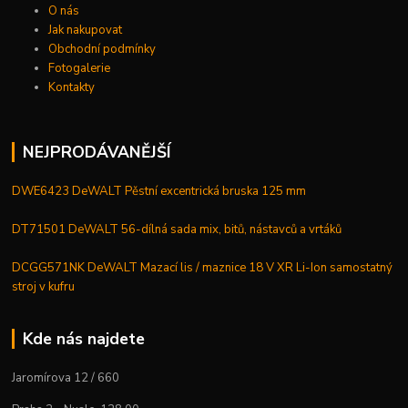
O nás
Jak nakupovat
Obchodní podmínky
Fotogalerie
Kontakty
NEJPRODÁVANĚJŠÍ
DWE6423 DeWALT Pěstní excentrická bruska 125 mm
DT71501 DeWALT 56-dílná sada mix, bitů, nástavců a vrtáků
DCGG571NK DeWALT Mazací lis / maznice 18 V XR Li-Ion samostatný
stroj v kufru
Kde nás najdete
Jaromírova 12 / 660