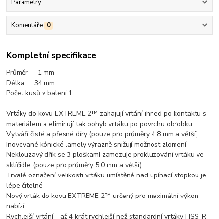
Parametry
Komentáře
0
Kompletní specifikace
Průměr 1 mm
Délka 34 mm
Počet kusů v balení 1
Vrtáky do kovu EXTREME 2™ zahajují vrtání ihned po kontaktu s
materiálem a eliminují tak pohyb vrtáku po povrchu obrobku.
Vytváří čisté a přesné díry (pouze pro průměry 4,8 mm a větší)
Inovované kónické lamely výrazně snižují možnost zlomení
Neklouzavý dřík se 3 ploškami zamezuje prokluzování vrtáku ve
sklíčidle (pouze pro průměry 5,0 mm a větší)
Trvalé označení velikosti vrtáku umístěné nad upínací stopkou je
lépe čitelné
Nový vrták do kovu EXTREME 2™ určený pro maximální výkon
nabízí:
Rychlejší vrtání - až 4 krát rychlejší než standardní vrtáky HSS-R