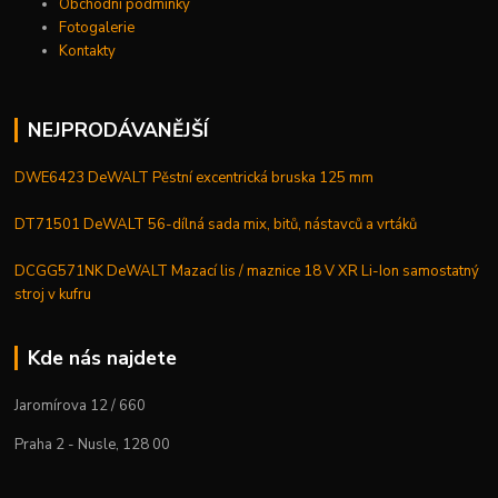
Obchodní podmínky
Fotogalerie
Kontakty
NEJPRODÁVANĚJŠÍ
DWE6423 DeWALT Pěstní excentrická bruska 125 mm
DT71501 DeWALT 56-dílná sada mix, bitů, nástavců a vrtáků
DCGG571NK DeWALT Mazací lis / maznice 18 V XR Li-Ion samostatný
stroj v kufru
Kde nás najdete
Jaromírova 12 / 660
Praha 2 - Nusle, 128 00