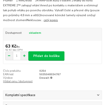
Průměr 1 mmDélka 34 mmPočet kusů v balení 1Vrtáky do kovu
EXTREME 2™ zahajují vrtání ihned po kontaktu s materiálem a eliminují
tak pohyb vrtáku po povrchu obrobku. Vytváří čisté a přesné díry (pouze
pro průměry 4,8 mm a větší)Inovované kónické lamely výrazně snižují
možnost zlomeníNeklouzav...
celý popis
Dostupnost
skladem
63 Kč
/
ks
52 Kč
bez DPH
Přidat do košíku
Číslo produktu:
0254
EAN kód:
5035048034767
Výrobce:
Dewalt ®
Hlídat cenu / dostupnost
Kompletní specifikace