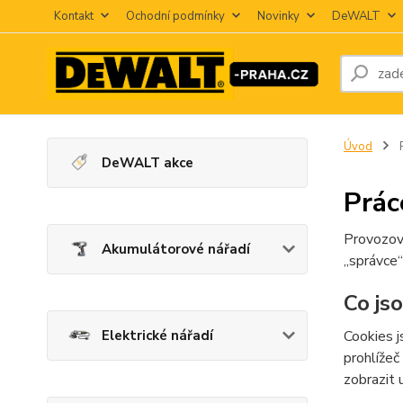
Kontakt
Ochodní podmínky
Novinky
DeWALT
Úvod
P
DeWALT akce
Prác
Provozov
Akumulátorové nářadí
„správce“
Co js
Elektrické nářadí
Cookies j
prohlížeč
zobrazit 