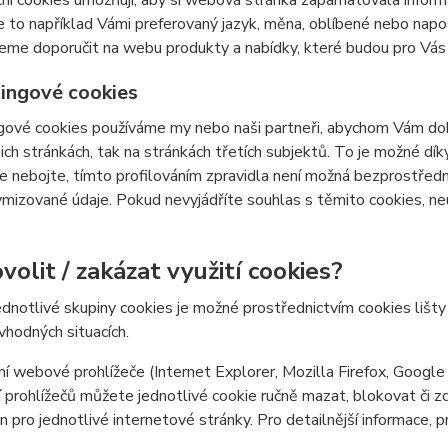
ní cookies umožňují, aby si webová stránka zapamatovala inform
e to například Vámi preferovaný jazyk, měna, oblíbené nebo nap
e doporučit na webu produkty a nabídky, které budou pro Vás c
ingové cookies
ové cookies používáme my nebo naši partneři, abychom Vám doká
šich stránkách, tak na stránkách třetích subjektů. To je možné dí
e nebojte, tímto profilováním zpravidla není možná bezprostředn
izované údaje. Pokud nevyjádříte souhlas s těmito cookies, neu
volit / zakázat využití cookies?
ednotlivé skupiny cookies je možné prostřednictvím cookies lišt
 vhodných situacích.
í webové prohlížeče (Internet Explorer, Mozilla Firefox, Google
 prohlížečů můžete jednotlivé cookie ručně mazat, blokovat či zce
en pro jednotlivé internetové stránky. Pro detailnější informace, 