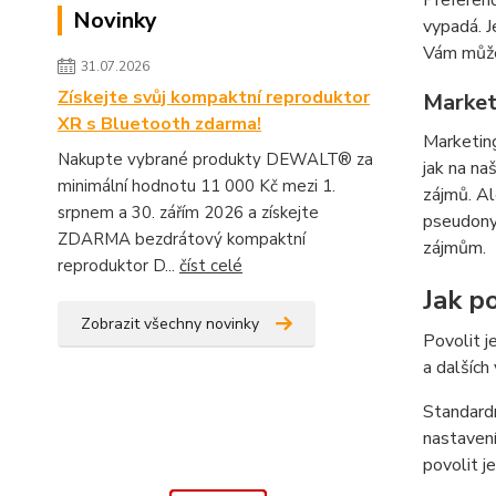
Preferenč
Novinky
vypadá. J
Vám můžem
31.07.2026
Získejte svůj kompaktní reproduktor
Market
XR s Bluetooth zdarma!
Marketing
Nakupte vybrané produkty DEWALT® za
jak na na
minimální hodnotu 11 000 Kč mezi 1.
zájmů. Al
srpnem a 30. zářím 2026 a získejte
pseudonym
ZDARMA bezdrátový kompaktní
zájmům.
reproduktor D...
číst celé
Jak po
Zobrazit všechny novinky
Povolit j
a dalších
Standardn
nastavení
povolit j