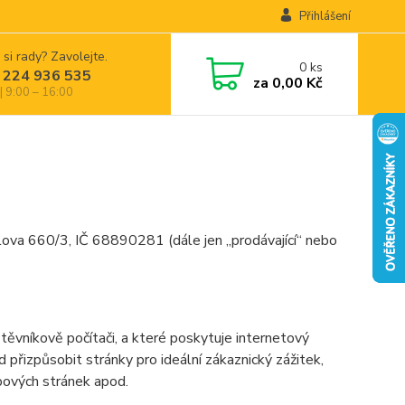
Přihlášení
 si rady? Zavolejte.
0
ks
 224 936 535
za
0,00 Kč
| 9:00 – 16:00
ova 660/3, IČ 68890281 (dále jen „prodávající“ nebo
ěvníkově počítači, a které poskytuje internetový
d přizpůsobit stránky pro ideální zákaznický zážitek,
bových stránek apod.