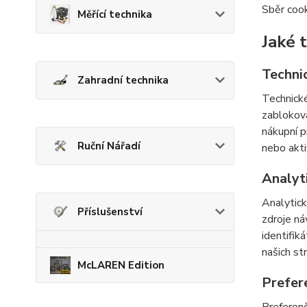
Sběr cook
Měřící technika
Jaké 
Techni
Zahradní technika
Technické
zabloková
nákupní p
Ruční Nářadí
nebo akti
Analyt
Analytick
Příslušenství
zdroje ná
identifik
našich st
McLAREN Edition
Prefer