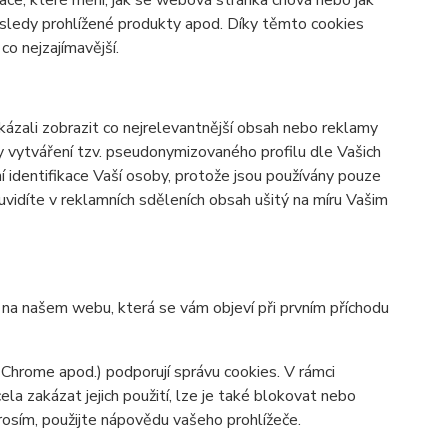
ace, které mění, jak se webová stránka chová nebo jak
osledy prohlížené produkty apod. Díky těmto cookies
o nejzajímavější.
zali zobrazit co nejrelevantnější obsah nebo reklamy
ky vytváření tzv. pseudonymizovaného profilu dle Vašich
í identifikace Vaší osoby, protože jsou používány pouze
vidíte v reklamních sděleních obsah ušitý na míru Vašim
y na našem webu, která se vám objeví při prvním příchodu
 Chrome apod.) podporují správu cookies. V rámci
la zakázat jejich použití, lze je také blokovat nebo
prosím, použijte nápovědu vašeho prohlížeče.