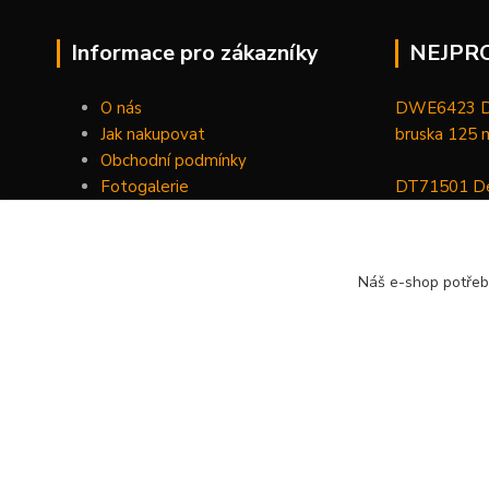
Informace pro zákazníky
NEJPR
O nás
DWE6423 De
Jak nakupovat
bruska 125
Obchodní podmínky
Fotogalerie
DT71501 De
Kontakty
bitů, nástav
DCGG571NK 
Náš e-shop potřeb
maznice 18 V
v kufru