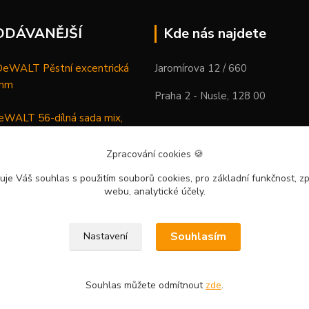
ODÁVANĚJŠÍ
Kde nás najdete
WALT Pěstní excentrická
Jaromírova 12 / 660
 mm
Praha 2 - Nusle, 128 00
WALT 56-dílná sada mix,
ců a vrtáků
Zpracování cookies
🍪
DeWALT Mazací lis /
uje Váš souhlas
s použitím souborů cookies, pro základní funkčnost, zp
 XR Li-Ion samostatný stroj
webu, analytické účely.
Souhlasím
Nastavení
Souhlas můžete odmítnout
zde
.