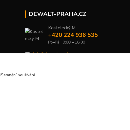
DEWALT-PRAHA.CZ
Kostelecký M.
+420 224 936 535
Po–Pá | 9:00 – 16:00
info@dewalt-praha.cz
říjemnění používání