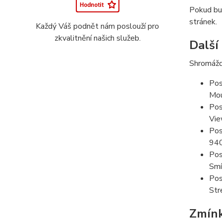
Pokud bud
stránek.
Každý Váš podnět nám poslouží pro
zkvalitnění našich služeb.
Další
Shromážd
Pos
Mou
Pos
Vie
Pos
94
Pos
Smí
Pos
Str
Zmín