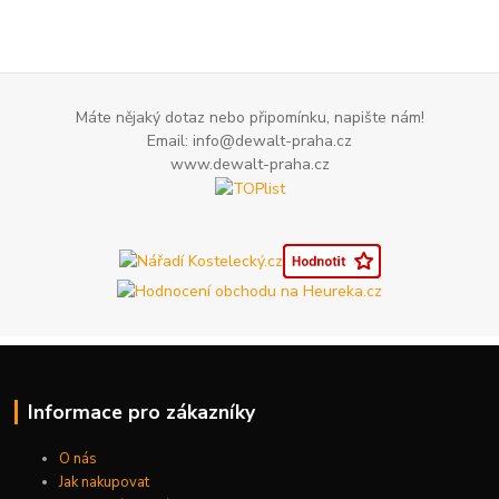
Máte nějaký dotaz nebo připomínku, napište nám!
Email: info@dewalt-praha.cz
www.dewalt-praha.cz
Informace pro zákazníky
O nás
Jak nakupovat