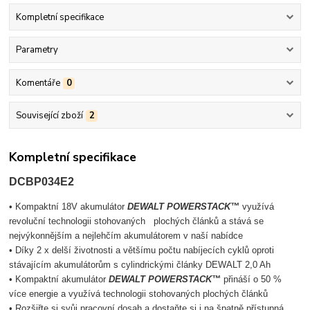
Kompletní specifikace
Parametry
Komentáře
0
Související zboží
2
Kompletní specifikace
DCBP034E2
• Kompaktní 18V akumulátor
DEWALT POWERSTACK™
využívá
revoluční technologii stohovaných plochých článků a stává se
nejvýkonnějším a nejlehčím akumulátorem v naší nabídce
• Díky 2 x delší životnosti a většímu počtu nabíjecích cyklů oproti
stávajícím akumulátorům s cylindrickými články DEWALT 2,0 Ah
• Kompaktní akumulátor
DEWALT POWERSTACK™
přináší o 50 %
více energie a využívá technologii stohovaných plochých článků
• Rozšiřte si svůj pracovní dosah a dostaňte si i na špatně přístupná