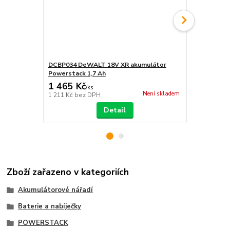
DCBP034 DeWALT 18V XR akumulátor
DCBP518 De
Powerstack 1,7 Ah
Powerstack 
1 465 Kč
2 520 Kč
/
ks
Není skladem
1 211 Kč
bez DPH
2 083 Kč
bez
Detail
Zboží zařazeno v kategoriích
Akumulátorové nářadí
Baterie a nabíječky
POWERSTACK