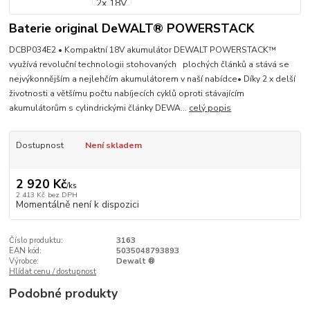
Baterie original DeWALT® POWERSTACK
DCBP034E2 • Kompaktní 18V akumulátor DEWALT POWERSTACK™
využívá revoluční technologii stohovaných plochých článků a stává se
nejvýkonnějším a nejlehčím akumulátorem v naší nabídce• Díky 2 x delší
životnosti a většímu počtu nabíjecích cyklů oproti stávajícím
akumulátorům s cylindrickými články DEWA...
celý popis
Dostupnost
Není skladem
2 920 Kč
/
ks
2 413 Kč
bez DPH
Momentálně není k dispozici
Číslo produktu:
3163
EAN kód:
5035048793893
Výrobce:
Dewalt ®
Hlídat cenu / dostupnost
Podobné produkty