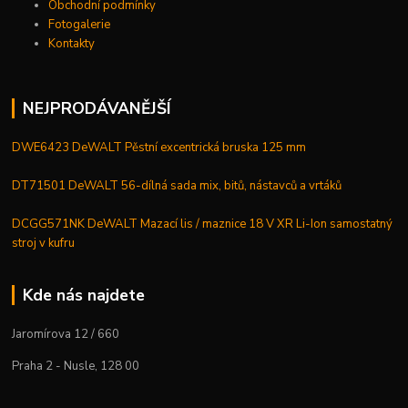
Obchodní podmínky
Fotogalerie
Kontakty
NEJPRODÁVANĚJŠÍ
DWE6423 DeWALT Pěstní excentrická bruska 125 mm
DT71501 DeWALT 56-dílná sada mix, bitů, nástavců a vrtáků
DCGG571NK DeWALT Mazací lis / maznice 18 V XR Li-Ion samostatný
stroj v kufru
Kde nás najdete
Jaromírova 12 / 660
Praha 2 - Nusle, 128 00