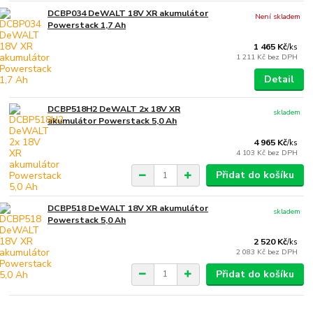
DCBP034 DeWALT 18V XR akumulátor
Není skladem
Powerstack 1,7 Ah
1 465 Kč
/
ks
1 211 Kč
bez DPH
Detail
DCBP518H2 DeWALT 2x 18V XR
skladem
akumulátor Powerstack 5,0 Ah
4 965 Kč
/
ks
4 103 Kč
bez DPH
Přidat do košíku
DCBP518 DeWALT 18V XR akumulátor
skladem
Powerstack 5,0 Ah
2 520 Kč
/
ks
2 083 Kč
bez DPH
Přidat do košíku