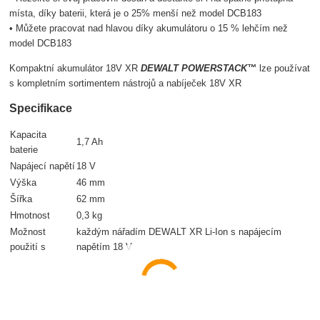
místa, díky baterii, která je o 25% menší než model DCB183
• Můžete pracovat nad hlavou díky akumulátoru o 15 % lehčím než
model DCB183
Kompaktní akumulátor 18V XR
DEWALT POWERSTACK™
lze používat
s kompletním sortimentem nástrojů a nabíječek 18V XR
Specifikace
Kapacita
1,7 Ah
baterie
Napájecí napětí
18 V
Výška
46 mm
Šířka
62 mm
Hmotnost
0,3 kg
Možnost
každým nářadím D
E
WALT XR Li-Ion s napájecím
použití s
napětím 18 V