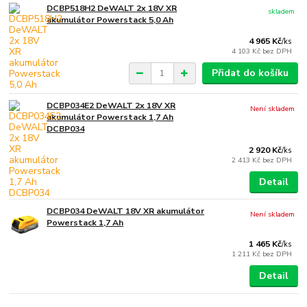
DCBP518H2 DeWALT 2x 18V XR
skladem
akumulátor Powerstack 5,0 Ah
4 965 Kč
/
ks
4 103 Kč
bez DPH
Přidat do košíku
DCBP034E2 DeWALT 2x 18V XR
Není skladem
akumulátor Powerstack 1,7 Ah
DCBP034
2 920 Kč
/
ks
2 413 Kč
bez DPH
Detail
DCBP034 DeWALT 18V XR akumulátor
Není skladem
Powerstack 1,7 Ah
1 465 Kč
/
ks
1 211 Kč
bez DPH
Detail