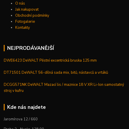
O nás
Jak nakupovat
Obchodní podmínky
Fotogalerie
Kontakty
NEJPRODÁVANĚJŠÍ
DWE6423 DeWALT Pěstní excentrická bruska 125 mm
DT71501 DeWALT 56-dílná sada mix, bitů, nástavců a vrtáků
DCGG571NK DeWALT Mazací lis / maznice 18 V XR Li-Ion samostatný
stroj v kufru
Kde nás najdete
Jaromírova 12 / 660