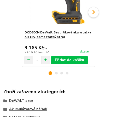
DCD800N DeWalt Bezuhlíková aku vrtačka
DCD800NT D
XR 18V, samostatný stroj
vrtačka XR 1
TSTAK
3 165 Kč
3 200 Kč
/
ks
skladem
2 616 Kč
bez DPH
2 645 Kč
bez
Přidat do košíku
Zboží zařazeno v kategoriích
DeWALT akce
Akumulátorové nářadí