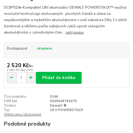
DCBP518• Kompaktní 18V akumulátor DEWALT POWERSTACK™ využívá
revoluční technologii stohovaných plochých článků a stává se
nejvýkonnějším a nejlehčím akumulátorem v naší nabídce• Díky 2 x delší
životnosti a většímu počtu nabíjecích cyklů oproti stávajícím
akumulátorům s cylindrickými člán...
celý popis
Dostupnost
skladem
2 520 Kč
/
ks
2 083 Kč
bez DPH
Přidat do košíku
Číslo produktu:
3166
EAN kód:
5035048791875
Výrobce:
Dewalt ®
Typ:
18 V POWERSTACK
Hlídat cenu / dostupnost
Podobné produkty