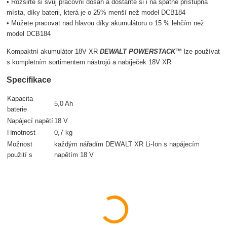
• Rozšiřte si svůj pracovní dosah a dostaňte si i na špatně přístupná
místa, díky baterii, která je o 25% menší než model DCB184
• Můžete pracovat nad hlavou díky akumulátoru o 15 % lehčím než
model DCB184
Kompaktní akumulátor 18V XR
DEWALT POWERSTACK™
lze používat
s kompletním sortimentem nástrojů a nabíječek 18V XR
Specifikace
Kapacita
5,0 Ah
baterie
Napájecí napětí
18 V
Hmotnost
0,7 kg
Možnost
každým nářadím D
E
WALT XR Li-Ion s napájecím
použití s
napětím 18 V