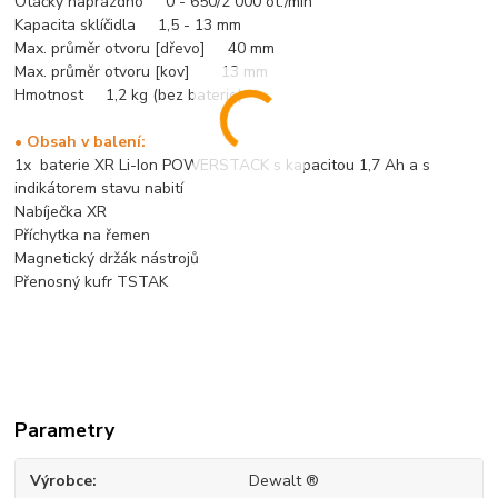
Otáčky naprázdno 0 - 650/2 000 ot./min
Kapacita sklíčidla 1,5 - 13 mm
Max. průměr otvoru [dřevo] 40 mm
Max. průměr otvoru [kov] 13 mm
Hmotnost 1,2 kg (bez baterie)
• Obsah v balení:
1x baterie XR Li-Ion POWERSTACK s kapacitou 1,7 Ah a s
indikátorem stavu nabití
Nabíječka XR
Příchytka na řemen
Magnetický držák nástrojů
Přenosný kufr TSTAK
Parametry
Výrobce
Dewalt ®