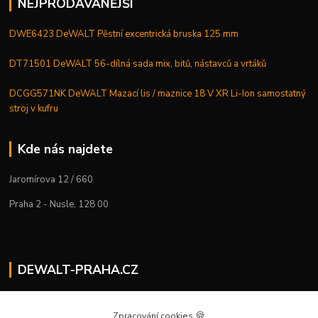
NEJPRODÁVANĚJŠÍ
DWE6423 DeWALT Pěstní excentrická bruska 125 mm
DT71501 DeWALT 56-dílná sada mix, bitů, nástavců a vrtáků
DCGG571NK DeWALT Mazací lis / maznice 18 V XR Li-Ion samostatný
stroj v kufru
Kde nás najdete
Jaromírova 12 / 660
Praha 2 - Nusle, 128 00
DEWALT-PRAHA.CZ
Kostelecký M.
+420 224 936 535
🍪
Zpracování cookies