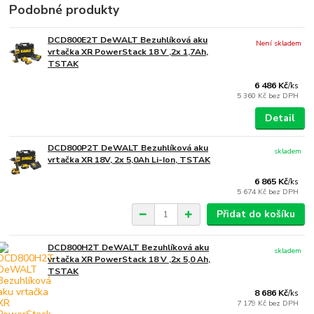
Podobné produkty
DCD800E2T DeWALT Bezuhlíková aku
Není skladem
vrtačka XR PowerStack 18 V ,2x 1,7Ah,
TSTAK
6 486 Kč
/
ks
5 360 Kč
bez DPH
Detail
DCD800P2T DeWALT Bezuhlíková aku
skladem
vrtačka XR 18V, 2x 5,0Ah Li-Ion, TSTAK
6 865 Kč
/
ks
5 674 Kč
bez DPH
Přidat do košíku
DCD800H2T DeWALT Bezuhlíková aku
skladem
vrtačka XR PowerStack 18 V ,2x 5,0 Ah,
TSTAK
8 686 Kč
/
ks
7 179 Kč
bez DPH