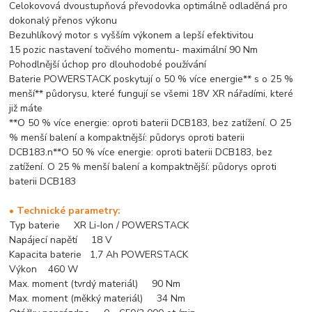
Celokovová dvoustupňová převodovka optimálně odladěná pro
dokonalý přenos výkonu
Bezuhlíkový motor s vyšším výkonem a lepší efektivitou
15 pozic nastavení točivého momentu- maximální 90 Nm
Pohodlnější úchop pro dlouhodobé používání
Baterie POWERSTACK poskytují o 50 % více energie** s o 25 %
menší** půdorysu, které fungují se všemi 18V XR nářadími, které
již máte
**O 50 % více energie: oproti baterii DCB183, bez zatížení. O 25
% menší balení a kompaktnější: půdorys oproti baterii
DCB183.n**O 50 % více energie: oproti baterii DCB183, bez
zatížení. O 25 % menší balení a kompaktnější: půdorys oproti
baterii DCB183
• Technické parametry:
Typ baterie XR Li-Ion / POWERSTACK
Napájecí napětí 18 V
Kapacita baterie 1,7 Ah POWERSTACK
Výkon 460 W
Max. moment (tvrdý materiál) 90 Nm
Max. moment (měkký materiál) 34 Nm