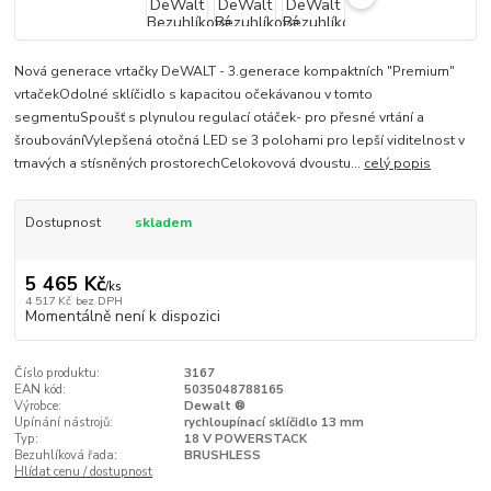
Nová generace vrtačky DeWALT - 3.generace kompaktních "Premium"
vrtačekOdolné sklíčidlo s kapacitou očekávanou v tomto
segmentuSpoušť s plynulou regulací otáček- pro přesné vrtání a
šroubováníVylepšená otočná LED se 3 polohami pro lepší viditelnost v
tmavých a stísněných prostorechCelokovová dvoustu...
celý popis
Dostupnost
skladem
5 465 Kč
/
ks
4 517 Kč
bez DPH
Momentálně není k dispozici
Číslo produktu:
3167
EAN kód:
5035048788165
Výrobce:
Dewalt ®
Upínání nástrojů:
rychloupínací sklíčidlo 13 mm
Typ:
18 V POWERSTACK
Bezuhlíková řada:
BRUSHLESS
Hlídat cenu / dostupnost