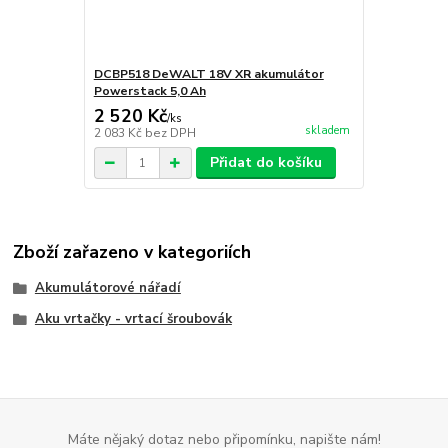
DCBP518 DeWALT 18V XR akumulátor
Powerstack 5,0 Ah
2 520 Kč
/
ks
skladem
2 083 Kč
bez DPH
Přidat do košíku
Zboží zařazeno v kategoriích
Akumulátorové nářadí
Aku vrtačky - vrtací šroubovák
Máte nějaký dotaz nebo připomínku, napište nám!