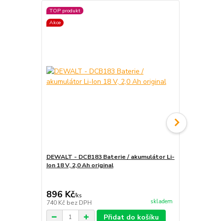
TOP produkt
Akce
DEWALT - DCB183 Baterie / akumulátor Li-
DCB115 DeWA
Ion 18 V, 2,0 Ah original
V XR LI-Ion
896 Kč
726 Kč
/
ks
/
ks
skladem
740 Kč
bez DPH
600 Kč
bez 
Přidat do košíku