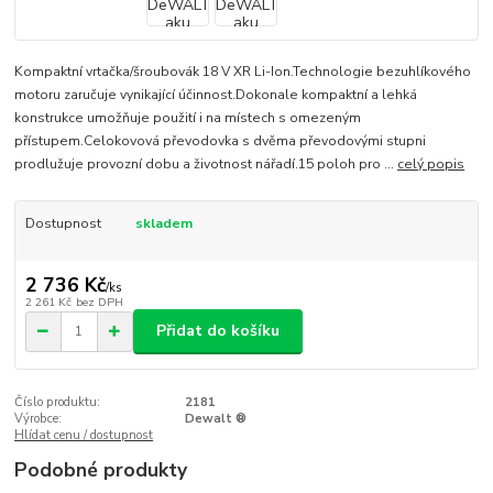
Kompaktní vrtačka/šroubovák 18 V XR Li-Ion.Technologie bezuhlíkového
motoru zaručuje vynikající účinnost.Dokonale kompaktní a lehká
konstrukce umožňuje použití i na místech s omezeným
přístupem.Celokovová převodovka s dvěma převodovými stupni
prodlužuje provozní dobu a životnost nářadí.15 poloh pro ...
celý popis
Dostupnost
skladem
2 736 Kč
/
ks
2 261 Kč
bez DPH
Přidat do košíku
Číslo produktu:
2181
Výrobce:
Dewalt ®
Hlídat cenu / dostupnost
Podobné produkty