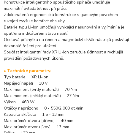
Konstrukce inteligentního spouštěcího spínače umožňuje
maximální ovladatelnost při práci.
Zdokonalená ergonomická konstrukce s gumovým povrchem
rukojeti zvyšuje komfort obsluhy.
Baterie typu Li-Ion umožňují vynikající nasunování a vyjímání a je
opatřena indikátorem stavu nabití.
Ocelová příchytka na řemen a magnetický držák nástrojů poskytují
dokonalé řešení pro uložení.
Součást inteligentní řady XR Li-Ion zaručuje účinnost a rychlejší
provádění požadovaných úkonů.
• Technické parametry:
Typ baterie XR Li-Ion
Napájecí napětí 18 V
Max. moment (tvrdý materiál) 70 Nm
Max. moment (měkký materiál) 27 Nm
Výkon 460 W
Otáčky naprázdno 0 - 550/2 000 ot./min
Kapacita sklíčidla 1,5 - 13 mm
Max. průměr otvoru [dřevo] 40 mm
Max. průměr otvoru [kov] 13 mm