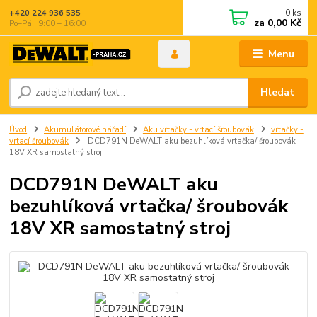
0
ks
+420 224 936 535
za
0,00 Kč
Po–Pá | 9:00 – 16:00
Menu
Hledat
Úvod
Akumulátorové nářadí
Aku vrtačky - vrtací šroubovák
vrtačky -
vrtací šroubovák
DCD791N DeWALT aku bezuhlíková vrtačka/ šroubovák
18V XR samostatný stroj
DCD791N DeWALT aku
bezuhlíková vrtačka/ šroubovák
18V XR samostatný stroj