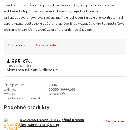
18V bezuhlíkový motor poskytuje vynikající výkon pro požadované
aplikace3 stupňové nastavení otáček zvyšuje kontrolu při
práciDvoupolohový vypínač usnadňuje uchopení a yvyšuje kontrolu nad
strojemLED světelný kroužek na špičce bruskyzlepšuje viditelnostSíťová
ochrana chladících otvorů zabraňuje vnik...
celý popis
Dostupnost
Není skladem
4 665 Kč
/
ks
3 855 Kč
bez DPH
Momentálně není k dispozici
Číslo produktu:
2304
EAN kód:
5035048666166
Výrobce:
Dewalt ®
Hlídat cenu / dostupnost
Podobné produkty
DCG426N DeWALT Aku přímá bruska
Není skladem
18V, samostatný stroj