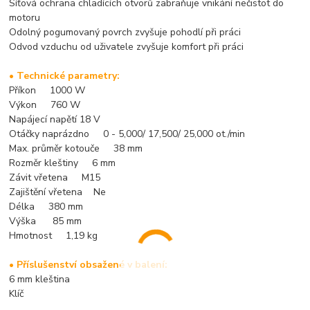
Síťová ochrana chladících otvorů zabraňuje vnikání nečistot do
motoru
Odolný pogumovaný povrch zvyšuje pohodlí při práci
Odvod vzduchu od uživatele zvyšuje komfort při práci
• Technické parametry:
Příkon 1000 W
Výkon 760 W
Napájecí napětí 18 V
Otáčky naprázdno 0 - 5,000/ 17,500/ 25,000 ot./min
Max. průměr kotouče 38 mm
Rozměr kleštiny 6 mm
Závit vřetena M15
Zajištění vřetena Ne
Délka 380 mm
Výška 85 mm
Hmotnost 1,19 kg
• Příslušenství obsažené v balení:
6 mm kleština
Klíč