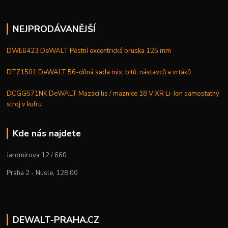
NEJPRODÁVANĚJŠÍ
DWE6423 DeWALT Pěstní excentrická bruska 125 mm
DT71501 DeWALT 56-dílná sada mix, bitů, nástavců a vrtáků
DCGG571NK DeWALT Mazací lis / maznice 18 V XR Li-Ion samostatný
stroj v kufru
Kde nás najdete
Jaromírova 12 / 660
Praha 2 - Nusle, 128 00
DEWALT-PRAHA.CZ