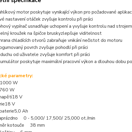
tní specifikace
líkový motor poskytuje vynikající výkon pro požadované aplika
é nastavení otáček zvyšuje kontrolu při práci
hový vypínač usnadňuje uchopení a yvyšuje kontrolu nad strojem
lný kroužek na špičce bruskyzlepšuje viditelnost
hrana chladících otvorů zabraňuje vnikání nečistot do motoru
gumovaný povrch zvyšuje pohodlí při práci
uchu od uživatele zvyšuje komfort při práci
umulátor poskytuje maximální pracovní výkon a dlouhou dobu po
cké parametry:
 1000 W
760 W
napětí
18 V
rie
18 V
baterie
5,0 Ah
aprázdno 0 - 5,000/ 17,500/ 25,000 ot./min
ůměr kotouče 38 mm