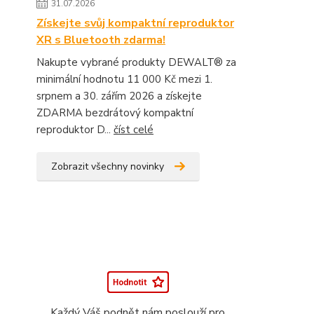
31.07.2026
Získejte svůj kompaktní reproduktor
XR s Bluetooth zdarma!
Nakupte vybrané produkty DEWALT® za
minimální hodnotu 11 000 Kč mezi 1.
srpnem a 30. zářím 2026 a získejte
ZDARMA bezdrátový kompaktní
reproduktor D...
číst celé
Zobrazit všechny novinky
Každý Váš podnět nám poslouží pro