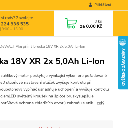
Přihlášení
 si rady? Zavolejte.
0
ks
 224 936 535
za
0,00 Kč
| 9:00 – 16:00
WALT Aku přímá bruska 18V XR 2x 5,0Ah Li-Ion
 18V XR 2x 5,0Ah Li-Ion
zuhlíkový motor poskytuje vynikající výkon pro požadované
ce3 stupňové nastavení otáček zvyšuje kontrolu při
voupolohový vypínač usnadňuje uchopení a yvyšuje kontrolu
rojemLED světelný kroužek na špičce bruskyzlepšuje
nostSíťová ochrana chladících otvorů zabraňuje vnik...
celý