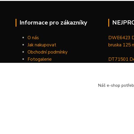
Informace pro zákazníky
NEJPR
O nás
DWE6423 De
Jak nakupovat
bruska 125
Obchodní podmínky
Fotogalerie
DT71501 De
Kontakty
bitů, nástav
DCGG571NK 
Náš e-shop potřeb
maznice 18 V
v kufru