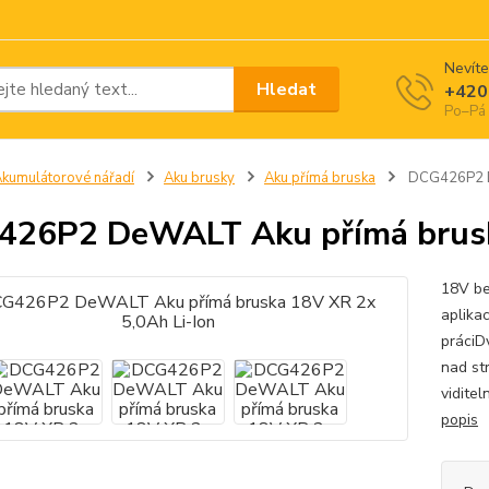
Nevíte
Hledat
+420
Po–Pá 
kumulátorové nářadí
Aku brusky
Aku přímá bruska
DCG426P2 De
26P2 DeWALT Aku přímá bruska
18V be
aplika
práciD
nad st
viditel
popis