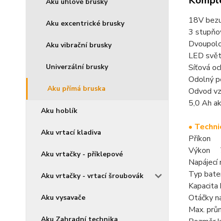
Komple
Aku úhlové brusky
18V bezuh
Aku excentrické brusky
3 stupňov
Dvoupolo
Aku vibrační brusky
LED světe
Univerzální brusky
Síťová oc
Odolný po
Aku přímá bruska
Odvod vzd
5,0 Ah ak
Aku hoblík
• Techni
Aku vrtací kladiva
Příkon
Výkon 
Aku vrtačky - příklepové
Napájecí 
Typ bate
Aku vrtačky - vrtací šroubovák
Kapacita 
Otáčky n
Aku vysavače
Max. pr
Aku Zahradní technika