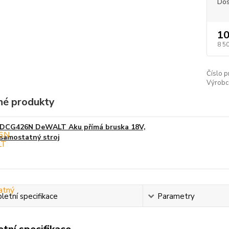
Dos
10
8 5
Číslo p
Výrobc
é produkty
DCG426N DeWALT Aku přímá bruska 18V,
samostatný stroj
etní specifikace
Parametry