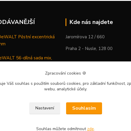
ODÁVANĚJŠÍ
Kde nás najdete
WALT Pěstní excentrická
Jaromírova 12 / 660
 mm
Praha 2 - Nusle, 128 00
WALT 56-dílná sada mix,
ců a vrtáků
Zpracování cookies
🍪
DeWALT Mazací lis /
uje Váš souhlas
s použitím souborů cookies, pro základní funkčnost, zp
 XR Li-Ion samostatný stroj
webu, analytické účely.
Souhlasím
Nastavení
Souhlas můžete odmítnout
zde
.