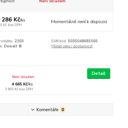
tupnost
Není skladem
 286 Kč
/
ks
Momentálně není k dispozici
01 Kč
bez DPH
roduktu:
2303
EAN kód:
5035048681565
e:
Dewalt ®
Hlídat cenu / dostupnost
Detail
Není skladem
4 665 Kč
/
ks
3 855 Kč
bez DPH
Komentáře
0