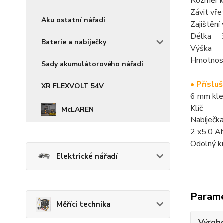
Rozměr 
Závit v
Aku ostatní nářadí
Zajištěn
Délka 
Baterie a nabíječky
Výška 
Hmotnos
Sady akumulátorového nářadí
• Příslu
XR FLEXVOLT 54V
6 mm kle
Klíč
McLAREN
Nabíječk
2
x
5,0 A
Odolný k
Elektrické nářadí
Param
Měřící technika
Výrob