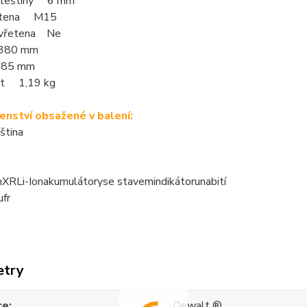
kleštiny 6 mm
řetena M15
í vřetena Ne
380 mm
85 mm
t 1,19 kg
šenství obsažené v balení:
ština
a
h
XR
Li-
Ion
akumulátory
se stavem
indikátoru
nabití
ufr
etry
ce
Dewalt ®