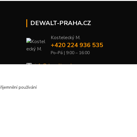
DEWALT-PRAHA.CZ
Kostelecký M.
+420 224 936 535
Po–Pá | 9:00 – 16:00
info@dewalt-praha.cz
říjemnění používání