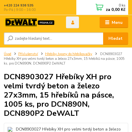
0
ks
+420 224 936 535
za
0,00 Kč
Po–Pá | 9:00 – 16:00
Menu
Hledat
Úvod
Příslušenství
Hřebíky /spony do hřebíkovačky
DCN8903027
Hřebíky XH pro velmi tvrdý beton a železo 27x3mm, 15 hřebíků na pásce, 1005
ks, pro DCN890N, DCN890P2 DeWALT
DCN8903027 Hřebíky XH pro
velmi tvrdý beton a železo
27x3mm, 15 hřebíků na pásce,
1005 ks, pro DCN890N,
DCN890P2 DeWALT