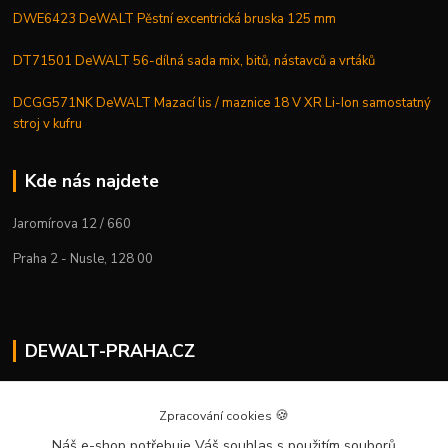
DWE6423 DeWALT Pěstní excentrická bruska 125 mm
DT71501 DeWALT 56-dílná sada mix, bitů, nástavců a vrtáků
DCGG571NK DeWALT Mazací lis / maznice 18 V XR Li-Ion samostatný
stroj v kufru
Kde nás najdete
Jaromírova 12 / 660
Praha 2 - Nusle, 128 00
DEWALT-PRAHA.CZ
Kostelecký M.
+420 224 936 535
🍪
Zpracování cookies
Po–Pá | 9:00 – 16:00
Náš e-shop potřebuje Váš souhlas
s použitím souborů