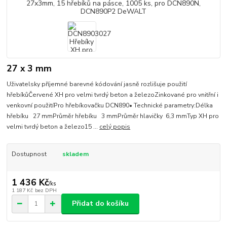
27 x 3 mm
Uživatelsky příjemné barevné kódování jasně rozlišuje použití
hřebíkůČervené XH pro velmi tvrdý beton a železoZinkované pro vnitřní i
venkovní použitíPro hřebíkovačku DCN890• Technické parametry:Délka
hřebíku 27 mmPrůměr hřebíku 3 mmPrůměr hlavičky 6,3 mmTyp XH pro
velmi tvrdý beton a železo15 ...
celý popis
Dostupnost
skladem
1 436 Kč
/
ks
1 187 Kč
bez DPH
Přidat do košíku