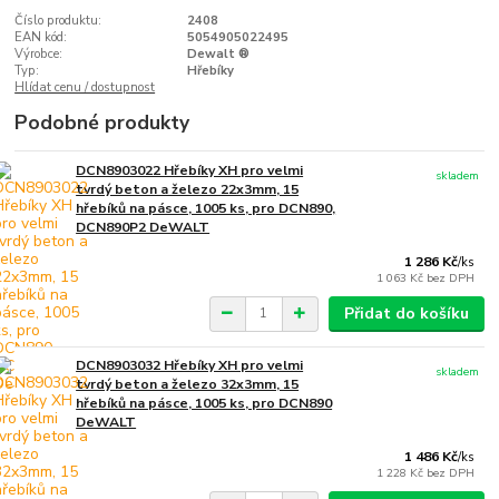
Číslo produktu:
2408
EAN kód:
5054905022495
Výrobce:
Dewalt ®
Typ:
Hřebíky
Hlídat cenu / dostupnost
Podobné produkty
DCN8903022 Hřebíky XH pro velmi
skladem
tvrdý beton a železo 22x3mm, 15
hřebíků na pásce, 1005 ks, pro DCN890,
DCN890P2 DeWALT
1 286 Kč
/
ks
1 063 Kč
bez DPH
Přidat do košíku
DCN8903032 Hřebíky XH pro velmi
skladem
tvrdý beton a železo 32x3mm, 15
hřebíků na pásce, 1005 ks, pro DCN890
DeWALT
1 486 Kč
/
ks
1 228 Kč
bez DPH