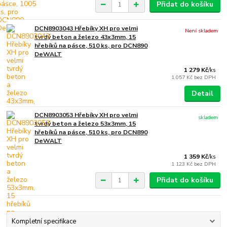
Přidat do košíku
DCN8903043 Hřebíky XH pro velmi
Není skladem
tvrdý beton a železo 43x3mm, 15
hřebíků na pásce, 510 ks, pro DCN890
DeWALT
1 279 Kč
/
ks
1 057 Kč
bez DPH
Detail
DCN8903053 Hřebíky XH pro velmi
skladem
tvrdý beton a železo 53x3mm, 15
hřebíků na pásce, 510 ks, pro DCN890
DeWALT
1 359 Kč
/
ks
1 123 Kč
bez DPH
Přidat do košíku
Kompletní specifikace