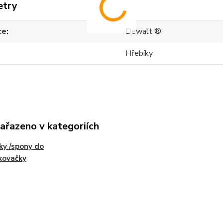
etry
ce
Dewalt ®
Hřebíky
zařazeno v kategoriích
ky /spony do
kovačky