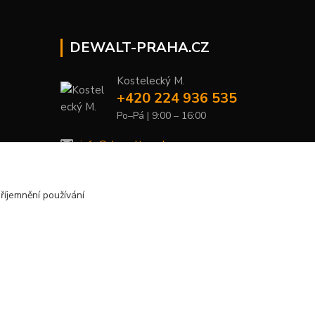
DEWALT-PRAHA.CZ
Kostelecký M.
+420 224 936 535
Po–Pá | 9:00 – 16:00
info@dewalt-praha.cz
říjemnění používání