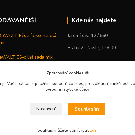
ODÁVANĚJŠÍ
Kde nás najdete
WALT Pěstní excentrická
Jaromírova 12 / 660
 mm
Praha 2 - Nusle, 128 00
WALT 56-dílná sada mix,
ců a vrtáků
Zpracování cookies
🍪
DeWALT Mazací lis /
uje Váš souhlas
s použitím souborů cookies, pro základní funkčnost, zp
 XR Li-Ion samostatný stroj
webu, analytické účely.
Souhlasím
Nastavení
Souhlas můžete odmítnout
zde
.