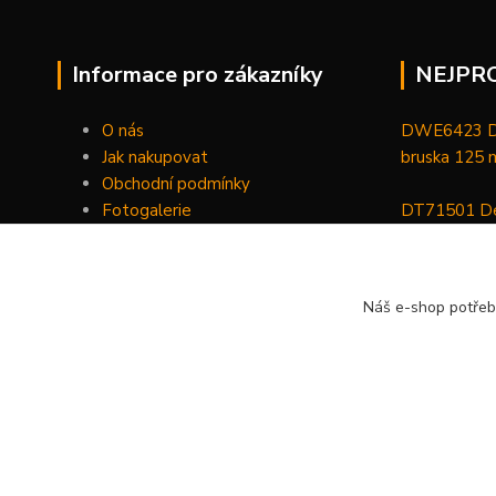
Informace pro zákazníky
NEJPR
O nás
DWE6423 De
Jak nakupovat
bruska 125
Obchodní podmínky
Fotogalerie
DT71501 De
Kontakty
bitů, nástav
DCGG571NK 
Náš e-shop potřeb
maznice 18 V
v kufru