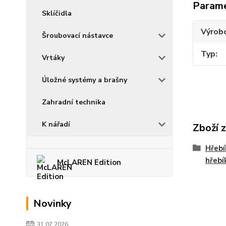
Param
Sklíčidla
Výrob
Šroubovací nástavce
Typ
Vrtáky
Úložné systémy a brašny
Zahradní technika
K nářadí
Zboží 
Hřebí
hřebí
McLAREN Edition
Novinky
31.07.2026