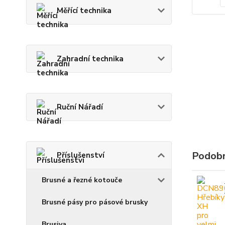
Měřící technika
Zahradní technika
Ruční Nářadí
Podobn
Příslušenství
Brusné a řezné kotouče
Brusné pásy pro pásové brusky
Brusiva