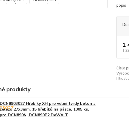
popis
Dos
1 
1 2
Číslo p
Výrobc
Hlídat 
é produkty
DCN8903027 Hřebíky XH pro velmi tvrdý beton a
železo 27x3mm, 15 hřebíků na pásce, 1005 ks,
pro DCN890N, DCN890P2 DeWALT