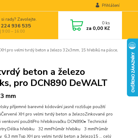
Přihlášení
 si rady? Zavolejte.
0
ks
 224 936 535
za
0,00 Kč
| 9:00 – 16:00
 pro velmi tvrdý beton a železo 32x3mm, 15 hřebíků na pásce,
vrdý beton a železo
5 ks, pro DCN890 DeWALT
 3 mm
elsky příjemné barevné kódování jasně rozlišuje použití
ůČervené XH pro velmi tvrdý beton a železoZinkované pro
í i venkovní použitíPro hřebíkovačku DCN890• Technické
try:Délka hřebíku 32 mmPrůměr hřebíku 3 mmPrůměr
ky 6,3 mmTyp XH pro velmi tvrdý beton a železo15 ...
celý