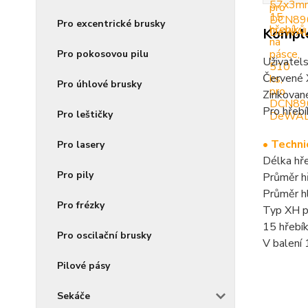
Pro excentrické brusky
Komple
Pro pokosovou pilu
Uživatels
Červené 
Pro úhlové brusky
Zinkované
Pro hřeb
Pro leštičky
• Techni
Pro lasery
Délka h
Pro pily
Průměr 
Průměr h
Pro frézky
Typ XH p
15 hřebí
Pro oscilační brusky
V balení
Pilové pásy
Sekáče