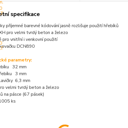
tní specifikace
ky příjemné barevné kódování jasně rozlišuje použití hřebíků
XH pro velmi tvrdý beton a železo
 pro vnitřní i venkovní použití
íkovačku DCN890
cké parametry:
řebíku 32 mm
hřebíku 3 mm
lavičky 6,3 mm
ro velmi tvrdý beton a železo
ků na pásce (67 pásek)
 1005 ks