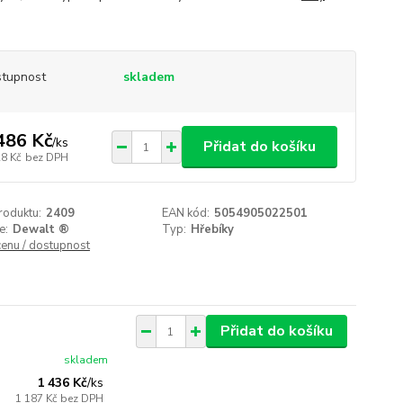
tupnost
skladem
486 Kč
/
ks
Přidat do košíku
28 Kč
bez DPH
roduktu:
2409
EAN kód:
5054905022501
e:
Dewalt ®
Typ:
Hřebíky
cenu / dostupnost
Přidat do košíku
skladem
1 436 Kč
/
ks
1 187 Kč
bez DPH