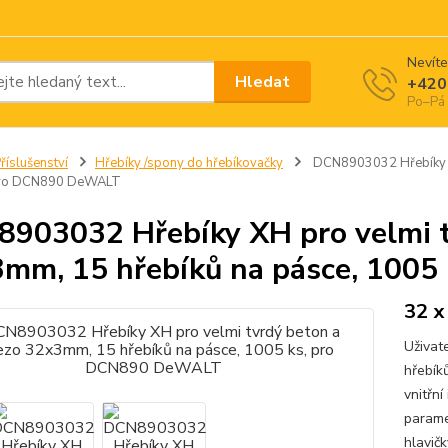
Nevíte
Hledat
+420
Po–Pá 
říslušenství
Hřebíky /spony do hřebíkovačky
DCN8903032 Hřebíky XH
pro DCN890 DeWALT
903032 Hřebíky XH pro velmi t
mm, 15 hřebíků na pásce, 100
32 x
Uživat
hřebík
vnitřn
parame
hlavič