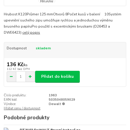
Hrubost K120Průmer 125 mmOtvorů 8Počet kusů v balení 10Systém
upevnění suchého zipu umožňuje rychlou a jednoduchou výměnu
brusného papíruPro použití s excentrickými bruskami (D26453 a
DWE6423)
celý popis
Dostupnost
skladem
136 Kč
/
ks
112 Kč
bez DPH
Přidat do košíku
Číslo produktu:
1963
EAN kód:
5035048059029
Výrobce:
Dewalt ®
Hlídat cenu / dostupnost
Podobné produkty
DT3102 DeWALT Brusný kotouč na