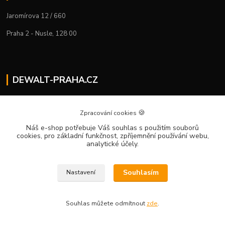
Jaromírova 12 / 660
Praha 2 - Nusle, 128 00
DEWALT-PRAHA.CZ
Kostelecký M.
+420 224 936 535
🍪
Zpracování cookies
Po–Pá | 9:00 – 16:00
Náš e-shop potřebuje Váš souhlas
s použitím souborů
cookies, pro základní funkčnost, zpříjemnění používání webu,
info@dewalt-praha.cz
analytické účely.
Souhlasím
Nastavení
Souhlas můžete odmítnout
zde
.