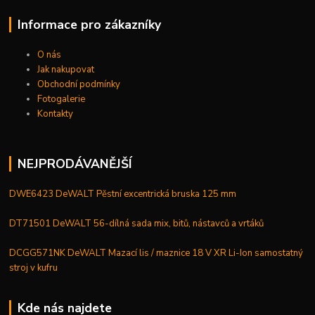
Informace pro zákazníky
O nás
Jak nakupovat
Obchodní podmínky
Fotogalerie
Kontakty
NEJPRODÁVANĚJŠÍ
DWE6423 DeWALT Pěstní excentrická bruska 125 mm
DT71501 DeWALT 56-dílná sada mix, bitů, nástavců a vrtáků
DCGG571NK DeWALT Mazací lis / maznice 18 V XR Li-Ion samostatný
stroj v kufru
Kde nás najdete