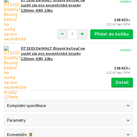
skladem
suchý zip pro excentrické brusky
125mm, K60, 10ks
136 Kč
/
ks
112 Kč
bez DPH
Přidat do košíku
DT3103 DeWALT Brusný kotouč na
skladem
suchý zip pro excentrické brusky
125mm, K80, 10ks
136 Kč
/
ks
112 Kč
bez DPH
Detail
Kompletní specifikace
Parametry
Komentáře
0