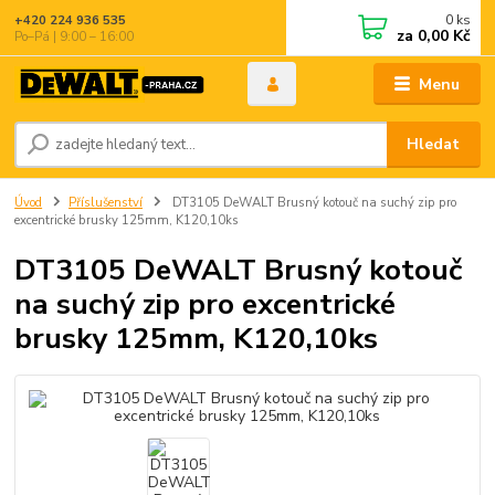
0
ks
+420 224 936 535
za
0,00 Kč
Po–Pá | 9:00 – 16:00
Menu
Hledat
Úvod
Příslušenství
DT3105 DeWALT Brusný kotouč na suchý zip pro
excentrické brusky 125mm, K120,10ks
DT3105 DeWALT Brusný kotouč
na suchý zip pro excentrické
brusky 125mm, K120,10ks