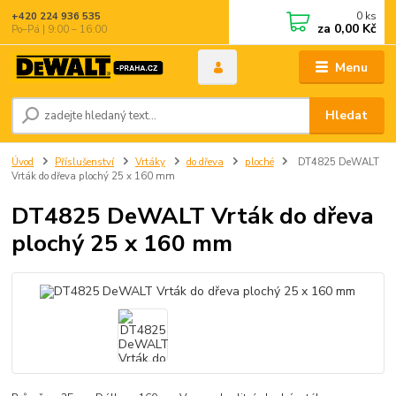
0
ks
+420 224 936 535
za
0,00 Kč
Po–Pá | 9:00 – 16:00
Menu
Hledat
Úvod
Příslušenství
Vrtáky
do dřeva
ploché
DT4825 DeWALT
Vrták do dřeva plochý 25 x 160 mm
DT4825 DeWALT Vrták do dřeva
plochý 25 x 160 mm