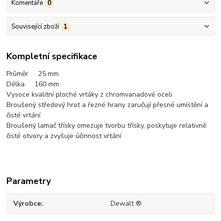
Komentáře
0
Související zboží
1
Kompletní specifikace
Průměr 25
mm
Délka 160 mm
Vysoce kvalitní ploché vrtáky z chromvanadové oceli
Broušený středový hrot a řezné hrany zaručují přesné umístění a
čisté vrtání
Broušený lamač třísky omezuje tvorbu třísky, poskytuje relativně
čisté otvory a zvyšuje účinnost vrtání
Parametry
Výrobce
Dewalt ®