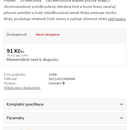
Průměr 25 mmDélka 160 mmVysoce kvalitní ploché vrtáky z
chromvanadové oceliBroušený středový hrot a řezné hrany zaručují
přesné umístění a čisté vrtáníBroušený lamač třísky omezuje tvorbu
třísky, poskytuje relativně čisté otvory a zvyšuje účinnost vrtání
celý popis
Dostupnost
Není skladem
91 Kč
/
ks
75 Kč
bez DPH
Momentálně není k dispozici
Číslo produktu:
1096
EAN kód:
5011402386086
Výrobce:
Dewalt ®
Hlídat cenu / dostupnost
Kompletní specifikace
Parametry