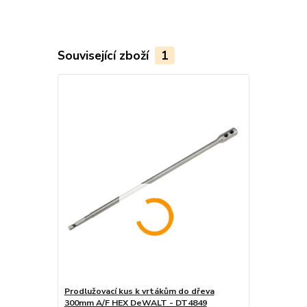
Související zboží
1
Prodlužovací kus k vrtákům do dřeva
300mm A/F HEX DeWALT - DT4849