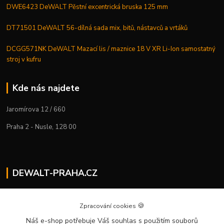
DWE6423 DeWALT Pěstní excentrická bruska 125 mm
DT71501 DeWALT 56-dílná sada mix, bitů, nástavců a vrtáků
DCGG571NK DeWALT Mazací lis / maznice 18 V XR Li-Ion samostatný
stroj v kufru
Kde nás najdete
Jaromírova 12 / 660
Praha 2 - Nusle, 128 00
DEWALT-PRAHA.CZ
Kostelecký M.
+420 224 936 535
🍪
Zpracování cookies
Po–Pá | 9:00 – 16:00
Náš e-shop potřebuje Váš souhlas
s použitím souborů