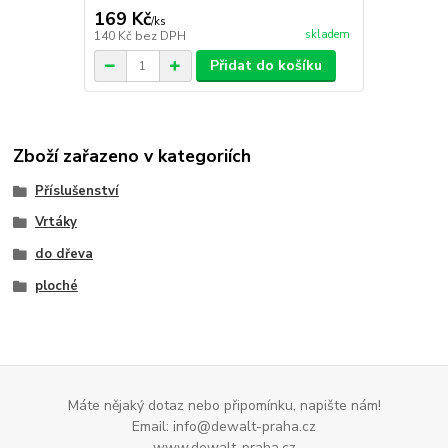
169 Kč
/
ks
skladem
140 Kč
bez DPH
Přidat do košíku
Zboží zařazeno v kategoriích
Příslušenství
Vrtáky
do dřeva
ploché
Máte nějaký dotaz nebo připomínku, napište nám!
Email: info@dewalt-praha.cz
www.dewalt-praha.cz