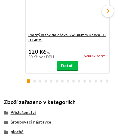
Plochý vrták do dřeva 35x160mm DeWALT-
DT4826 DeWA
DT4835
x 160 mm
114 Kč
120 Kč
114 Kč
/
ks
/
ks
Není skladem
99 Kč
bez DPH
94 Kč
bez D
Detail
Zboží zařazeno v kategoriích
Příslušenství
Šroubovací nástavce
ploché