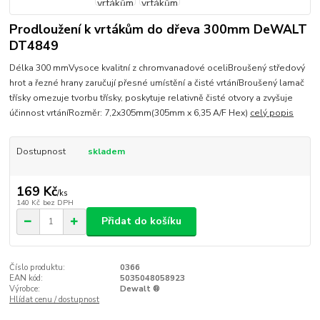
Prodloužení k vrtákům do dřeva 300mm DeWALT
DT4849
Délka 300 mmVysoce kvalitní z chromvanadové oceliBroušený středový
hrot a řezné hrany zaručují přesné umístění a čisté vrtáníBroušený lamač
třísky omezuje tvorbu třísky, poskytuje relativně čisté otvory a zvyšuje
účinnost vrtáníRozměr: 7,2x305mm(305mm x 6,35 A/F Hex)
celý popis
Dostupnost
skladem
169 Kč
/
ks
140 Kč
bez DPH
Přidat do košíku
Číslo produktu:
0366
EAN kód:
5035048058923
Výrobce:
Dewalt ®
Hlídat cenu / dostupnost